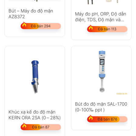
Bút – Máy đo độ mặn
Máy đo pH, ORP, Độ dẫn
AZ8372
điện, TDS, Độ mặn và
Nhiệt độ Omega CDS107
Đã bán 294
Đã bán 113
Bút đo độ mặn SAL-1700
(0-100‰ ppt )
Khúc xạ kế đo độ mặn
KERN ORA 2SA (0 – 28%)
Đã bán 676
Đã bán 87