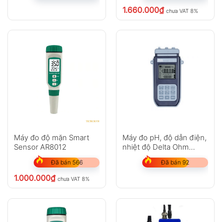
1.660.000
₫
chưa VAT 8%
Máy đo độ mặn Smart
Máy đo pH, độ dẫn điện,
Sensor AR8012
nhiệt độ Delta Ohm
HD2156.1 (7 in 1)
Đã bán 566
Đã bán 92
1.000.000
₫
chưa VAT 8%