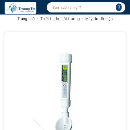
Bỏ
Tìm
kiếm:
qua
nội
Trang chủ
/
Thiết bị đo môi trường
/
Máy đo độ mặn
dung