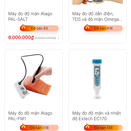
Anh
Chị
Máy đo độ mặn Atago
Máy đo độ dẫn điện,
PAL-SALT
TDS và độ mặn Omega
CDH-SD1
Đã bán 63
Đã bán 416
GỬI
6.000.000
₫
6.600.000
₫
chưa VAT 8%
Không có bình luận nào
Máy đo độ mặn Atago
Máy đo độ mặn và nhiệt
PAL-FM1
độ Extech EC170
Đã bán 318
Đã bán 138