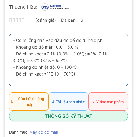
Thương hiệu:
(đánh giá)
Đã bán
116
Được
xếp
hạng
– Có muỗng gắn vào đầu đo để đo dung dịch
0.0
– Khoảng đo độ mặn: 0.0 – 5.0 %
5
sao
– Độ chính xác: ±0.1% (0.0% – 2.0%); ±2% (2.1% –
3.0%); ±0.3% (3.1% – 5.0%)
– Khoảng đo nhiệt độ: 0 – 100ºC
– Độ chính xác: ±1ºC (0 – 70ºC)
Câu hỏi thường
Tài liệu sản phẩm
Video sản phẩm
gặp
THÔNG SỐ KỸ THUẬT
Danh mục:
Máy đo độ mặn