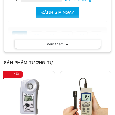
ĐÁNH GIÁ NGAY
Tất cả
5
4
3
2
1
Xem thêm
Có video
Có ảnh
Chưa có đánh giá nào.
SẢN PHẨM TƯƠNG TỰ
-9%
Hỏi đáp