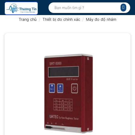
Bỏ
Tìm
kiếm:
qua
nội
Trang chủ
/
Thiết bị đo chính xác
/
Máy đo độ nhám
dung