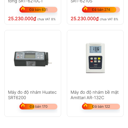
tông SRT-6210CT
SRT-6210S
Đã bán 631
Đã bán 274
25.230.000
₫
25.230.000
₫
chưa VAT 8%
chưa VAT 8%
Máy đo độ nhám Huatec
Máy đo độ nhám bề mặt
SRT6200
Amittari AR-132C
Đã bán 170
Đã bán 122