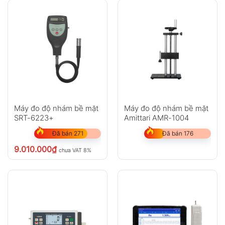
Máy đo độ nhám bề mặt
Máy đo độ nhám bề mặt
SRT-6223+
Amittari AMR-1004
Đã bán 271
Đã bán 176
9.010.000
₫
chưa VAT 8%