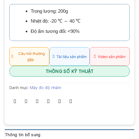
xếp
hạng
Trọng lượng: 200g
0.0
5
Nhiệt độ: -20 ℃ ～ 40 ℃
sao
Độ ẩm tương đối: <90%
Câu hỏi thường
Tài liệu sản phẩm
Video sản phẩm
gặp
THÔNG SỐ KỸ THUẬT
Danh mục:
Máy đo độ nhám
Thông tin bổ sung