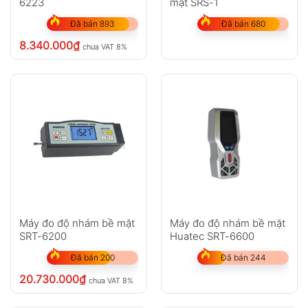
6223
mặt SRS-1
Đã bán 893
Đã bán 680
8.340.000
₫
chưa VAT 8%
Máy đo độ nhám bề mặt
Máy đo độ nhám bề mặt
SRT-6200
Huatec SRT-6600
Đã bán 200
Đã bán 244
20.730.000
₫
chưa VAT 8%