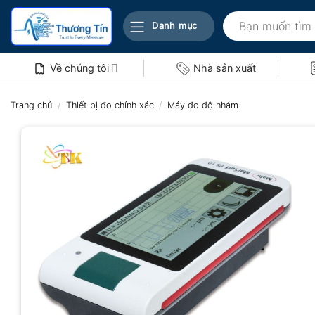
Bỏ
Tìm
qua
Danh mục
kiếm:
nội
dung
Về chúng tôi
Nhà sản xuất
Trang chủ
/
Thiết bị đo chính xác
/
Máy đo độ nhám