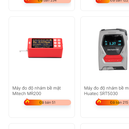
Đã bán 254
Đã bán 122
Máy đo độ nhám bề mặt
Máy đo độ nhám bề mă
Mitech MR200
Huatec SRT5030
Đã bán 51
Đã bán 215