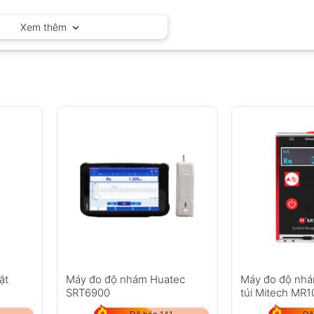
Elcometer – Anh
Xem thêm
ặt
Máy đo độ nhám Huatec
Máy đo độ nhá
SRT6900
túi Mitech MR1