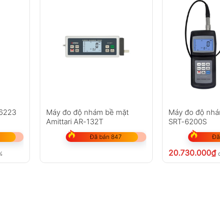
-6223
Máy đo độ nhám bề mặt
Máy đo độ nhá
Amittari AR-132T
SRT-6200S
Đã bán 847
Đã
20.730.000
₫
%