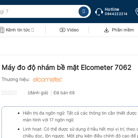
Hotline
0944222214
Kênh tin tức
Video
Phần mềm
Máy đo độ nhám bề mặt Elcometer 7062
Thương hiệu:
(đánh giá)
Đã bán
68
Được
xếp
hạng
Hiển thị đa ngôn ngữ: Tất cả các thông tin cần thiết được 
0.0
màn hình với 17 ngôn ngữ.
5
sao
Linh hoạt: Có thể được sử dụng ở hầu hết mọi vị trí; theo
chiều dọc, lộn ngược. Một phụ kiện điều chỉnh độ cao để 