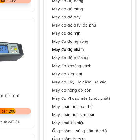
 bán 430
Máy đo độ bóng
Máy đo độ cứng
Máy đo độ dày
Máy đo độ dày lớp phủ
Máy đo độ mịn
Máy đo độ nghiêng
Máy đo độ nhám
Máy đo độ phản xạ
Máy đo khoảng cách
Máy đo kim loại
Máy đo lực, lực căng lực kéo
Máy đo nồng độ cồn
m bề mặt
Máy đo Phosphate (phốt phát)
Máy phân tích hơi thở
 bán 200
Máy phân tích kim loại
chưa VAT 8%
Máy phát tín hiệu
Ống nhòm - súng bắn tốc độ
Ống nhòm Barska