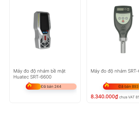
Máy đo độ nhám bề mặt
Máy đo độ nhám SRT
Huatec SRT-6600
Đã bán 244
Đã bán 893
8.340.000
₫
chưa VAT 8