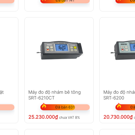
Đã bán 141
Đã
̣t
Máy đo độ nhám bê tông
Máy đo độ nhá
SRT-6210CT
SRT-6200
Đã bán 631
Đã
25.230.000
₫
20.730.000
₫
chưa VAT 8%