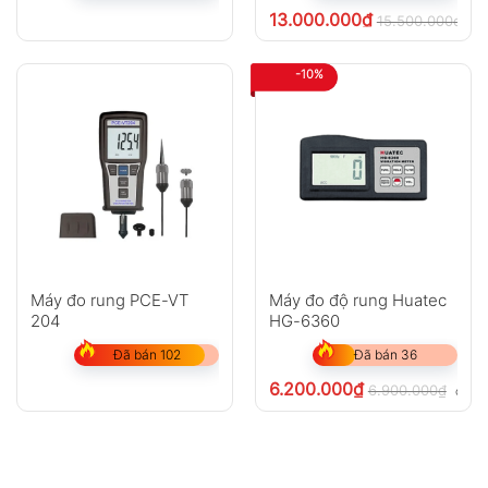
13.000.000
₫
15.500.000
₫
ch
-10%
Máy đo rung PCE-VT
Máy đo độ rung Huatec
204
HG-6360
Đã bán 102
Đã bán 36
6.200.000
₫
6.900.000
₫
chưa 