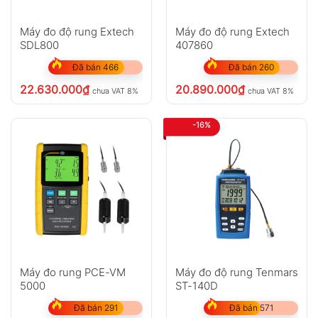
Máy đo độ rung Extech
Máy đo độ rung Extech
SDL800
407860
Đã bán 466
Đã bán 260
22.630.000
₫
20.890.000
₫
chưa VAT 8%
chưa VAT 8%
-16%
Máy đo rung PCE-VM
Máy đo độ rung Tenmars
5000
ST-140D
Đã bán 291
Đã bán 571