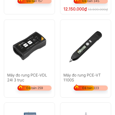
Đã bán 157
Đã bán 345
12.150.000
₫
13.500.000
₫
chư
Máy đo rung PCE-VDL
Máy đo rung PCE-VT
24I 3 trục
1100S
Đã bán 259
Đã bán 223