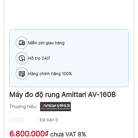
Miễn phí giao hàng
Hỗ trợ 24/7
Hàng chính hãng 100%
Máy đo độ rung Amittari AV-160B
Thương hiệu:
Đã bán
0
Được
6.800.000
xếp
₫
chưa VAT 8%
hạng