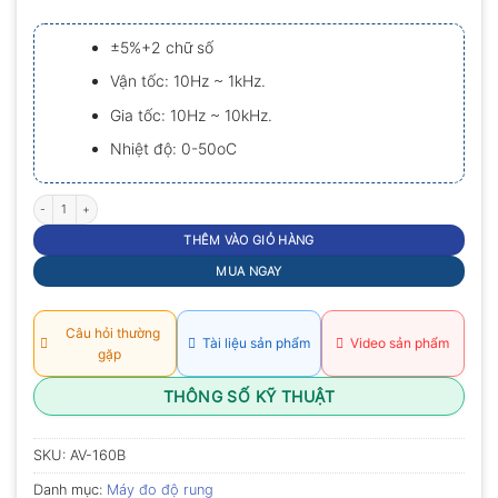
0.0
5
±5%+2 chữ số
sao
Vận tốc: 10Hz ~ 1kHz.
Gia tốc: 10Hz ~ 10kHz.
Nhiệt độ: 0-50oC
Máy đo độ rung Amittari AV-160B số lượng
THÊM VÀO GIỎ HÀNG
MUA NGAY
Câu hỏi thường
Tài liệu sản phẩm
Video sản phẩm
gặp
THÔNG SỐ KỸ THUẬT
SKU:
AV-160B
Danh mục:
Máy đo độ rung