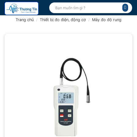
Bỏ
Tìm
kiếm:
qua
nội
Trang chủ
/
Thiết bị đo điện, động cơ
/
Máy đo độ rung
dung