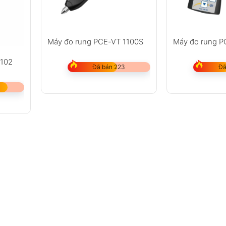
Máy đo rung PCE-VT 1100S
Máy đo rung 
3102
Đã bán 223
Đã