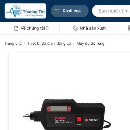
Bỏ
Tìm
qua
Danh mục
kiếm:
nội
dung
Về chúng tôi
Nhà sản xuất
Trang chủ
/
Thiết bị đo điện, động cơ
/
Máy đo độ rung