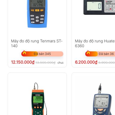
Máy đo độ rung Tenmars ST-
Máy đo độ rung Huat
140
6360
Đã bán 345
Đã bán 36
12.150.000
₫
6.200.000
₫
13.500.000
₫
6.900.000
chưa VAT 8%