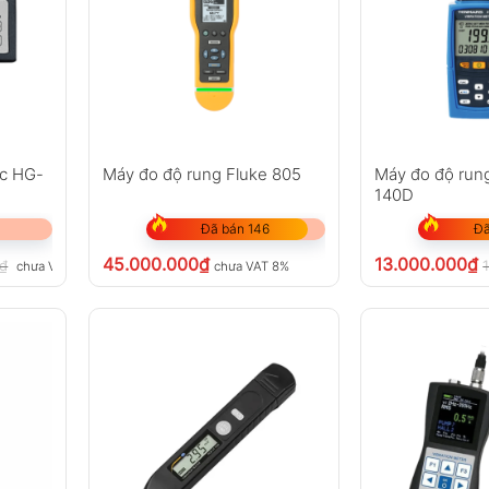
ec HG-
Máy đo độ rung Fluke 805
Máy đo độ run
140D
Đã bán 146
Đã
45.000.000
₫
13.000.000
₫
₫
chưa VAT 8%
chưa VAT 8%