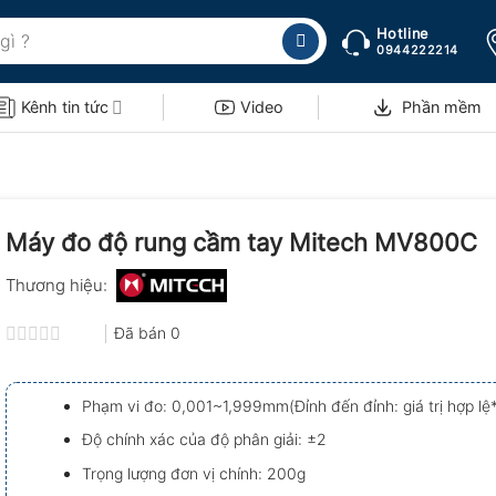
Hotline
0944222214
Kênh tin tức
Video
Phần mềm
Máy đo độ rung cầm tay Mitech MV800C
Thương hiệu:
Đã bán
0
Được
xếp
hạng
Phạm vi đo: 0,001~1,999mm(Đỉnh đến đỉnh: giá trị hợp lệ
0.0
5
Độ chính xác của độ phân giải: ±2
sao
Trọng lượng đơn vị chính: 200g