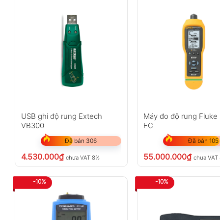
USB ghi độ rung Extech
Máy đo độ rung Fluke
VB300
FC
Đã bán 306
Đã bán 105
4.530.000
₫
55.000.000
₫
chưa VAT 8%
chưa VAT
-10%
-10%