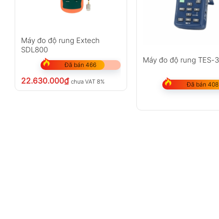
Máy đo độ rung Extech
SDL800
Máy đo độ rung TES-
Đã bán 466
22.630.000
₫
chưa VAT 8%
Đã bán 408