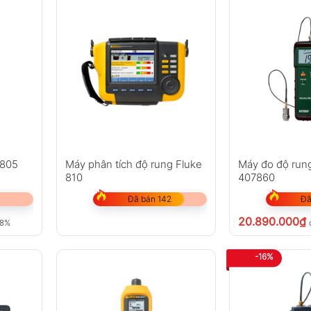
 805
Máy phân tích độ rung Fluke
Máy đo độ run
810
407860
Đã bán 142
Đã
20.890.000
₫
 8%
-16%