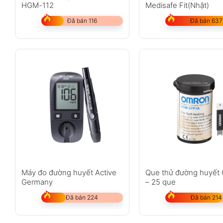
HGM-112
Medisafe Fit(Nhật)
Đã bán 116
Đã bán 637
Máy đo đường huyết Active
Que thử đường huyết
Germany
– 25 que
Đã bán 224
Đã bán 214