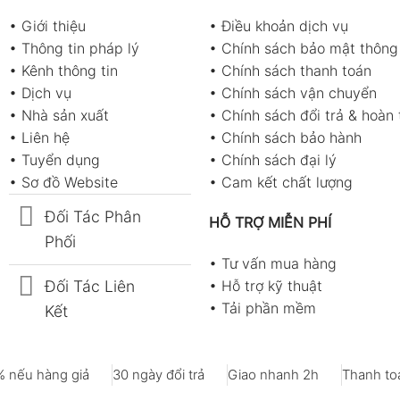
•
Giới thiệu
•
Điều khoản dịch vụ
•
Thông tin pháp lý
•
Chính sách bảo mật thông 
•
Kênh thông tin
•
Chính sách thanh toán
•
Dịch vụ
•
Chính sách vận chuyển
•
Nhà sản xuất
•
Chính sách đổi trả & hoàn 
•
Liên hệ
•
Chính sách bảo hành
•
Tuyển dụng
•
Chính sách đại lý
•
Sơ đồ Website
•
Cam kết chất lượng
Đối Tác Phân
HỖ TRỢ MIỄN PHÍ
Phối
•
Tư vấn mua hàng
Đối Tác Liên
•
Hỗ trợ kỹ thuật
•
Tải phần mềm
Kết
 nếu hàng giả
30 ngày đổi trả
Giao nhanh 2h
Thanh toá