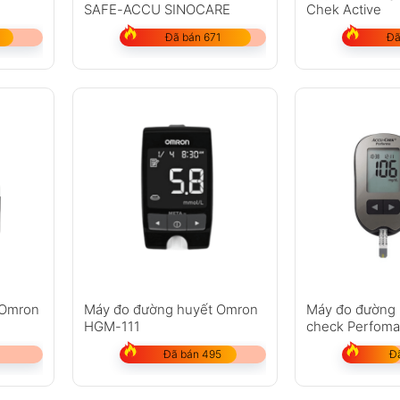
SAFE-ACCU SINOCARE
Chek Active
Đã bán 671
Đã
 Omron
Máy đo đường huyết Omron
Máy đo đường 
HGM-111
check Perfoma
+ kim lấy máu]
Đã bán 495
Đ