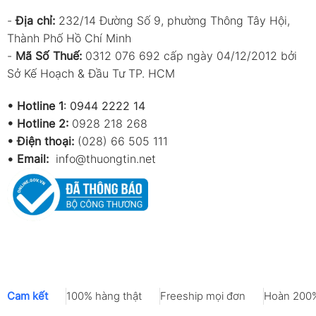
-
Địa chỉ:
232/14 Đường Số 9, phường Thông Tây Hội,
Thành Phố Hồ Chí Minh
-
Mã Số Thuế:
0312 076 692 cấp ngày 04/12/2012 bởi
Sở Kế Hoạch & Đầu Tư TP. HCM
•
Hotline 1
:
0944 2222 14
•
Hotline 2:
0928 218 268
• Điện thoại:
(028) 66 505 111
•
Email:
info@thuongtin.net
Cam kết
100% hàng thật
Freeship mọi đơn
Hoàn 200%