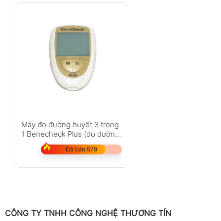
Máy đo đường huyết 3 trong
1 Benecheck Plus (đo đường
huyết, mỡ máu, axit uric
Đã bán 579
trong máu)
CÔNG TY TNHH CÔNG NGHỆ THƯƠNG TÍN