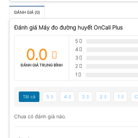
ĐÁNH GIÁ (0)
Đánh giá Máy đo đường huyết OnCall Plus
5
0.0
4
3
ĐÁNH GIÁ TRUNG BÌNH
2
1
Tất cả
5
4
3
2
1
C
Chưa có đánh giá nào.