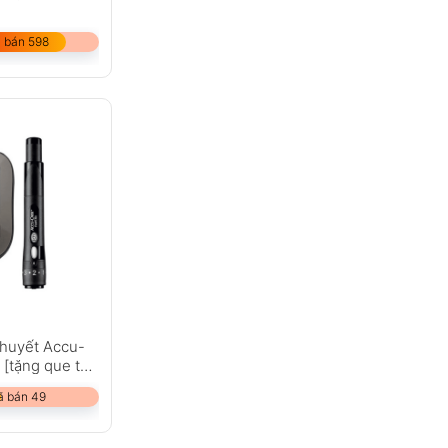
 bán 598
huyết Accu-
 [tặng que thử
ã bán 49