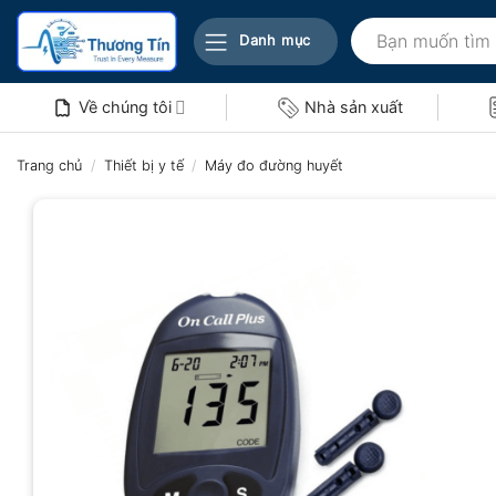
Bỏ
Tìm
qua
Danh mục
kiếm:
nội
dung
Về chúng tôi
Nhà sản xuất
Trang chủ
/
Thiết bị y tế
/
Máy đo đường huyết