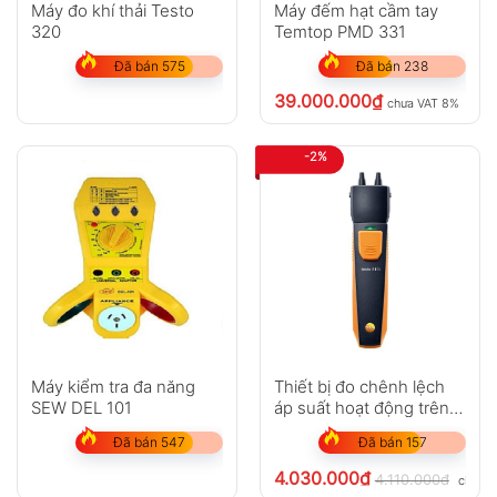
Máy đo khí thải Testo
Máy đếm hạt cầm tay
320
Temtop PMD 331
Đã bán 575
Đã bán 238
39.000.000
₫
chưa VAT 8%
-2%
Máy kiểm tra đa năng
Thiết bị đo chênh lệch
SEW DEL 101
áp suất hoạt động trên
smartphone testo 510i
Đã bán 547
Đã bán 157
4.030.000
₫
4.110.000
₫
chưa 