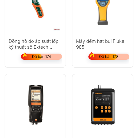
Đồng hồ đo áp suất lốp
Máy đếm hạt bụi Fluke
kỹ thuật số Extech
985
AUT10
Đã bán 174
Đã bán 173