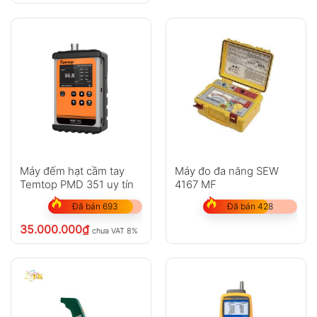
Máy đếm hạt cầm tay
Máy đo đa năng SEW
Temtop PMD 351 uy tín
4167 MF
Đã bán 693
Đã bán 428
35.000.000
₫
chưa VAT 8%