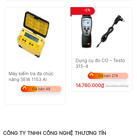
-2%
Dụng cụ đo CO – Testo
315-4
Máy kiểm tra đa chức
Đã bán 274
năng SEW 1153 AI
14.760.000
₫
15.060.000
₫
chư
Đã bán 49
CÔNG TY TNHH CÔNG NGHỆ THƯƠNG TÍN