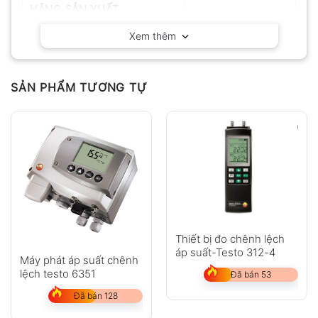
HÃNG SẢN XUẤT
Testo – Đức
Xem thêm
SẢN PHẨM TƯƠNG TỰ
Thiết bị đo chênh lệch
áp suất-Testo 312-4
Máy phát áp suất chênh
lệch testo 6351
Đã bán 53
Đã bán 128