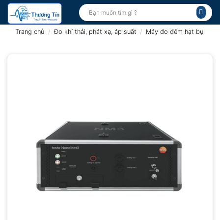
Bỏ
Tìm
kiếm:
qua
nội
Trang chủ
/
Đo khí thải, phát xạ, áp suất
/
Máy đo đếm hạt bụi
dung