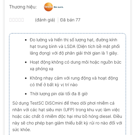
Thương hiệu:
(đánh giá)
Đã bán
77
Được
xếp
hạng
Đo lường và hiển thị số lượng hạt, đường kính
0.0
hạt trung bình và LSDA (Diện tích bề mặt phổi
5
sao
lắng đọng) với độ phân giải thời gian là 1 giây.
Hoạt động không có dung môi hoặc nguồn bức
xạ phóng xạ
Không nhạy cảm với rung động và hoạt động
có thể ở bất kỳ vị trí nào
Thời lượng pin dài tối đa 8 giờ
Sử dụng TestSC DiSCmini để theo dõi phơi nhiễm cá
nhân với các hạt siêu mịn (UFP) trong khu vực làm việc
hoặc các chất ô nhiễm độc hại như bồ hóng diesel. Điều
này sẽ cho phép bạn giảm thiểu bất kỳ rủi ro nào đối với
sức khỏe.