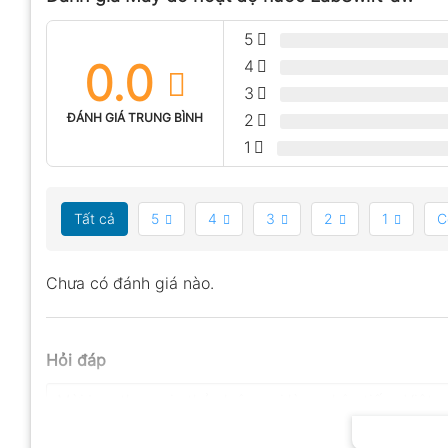
5
0.0
4
3
ĐÁNH GIÁ TRUNG BÌNH
2
1
Tất cả
5
4
3
2
1
C
Chưa có đánh giá nào.
Hỏi đáp