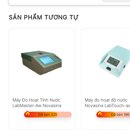
SẢN PHẨM TƯƠNG TỰ
Anh
Chị
Không có bình luận nào
Máy Đo Hoạt Tính Nước
Máy đo hoạt độ nước
LabMaster-Aw Novasina
Novasina LabTouch-a
Đã bán 325
Đã bán 196