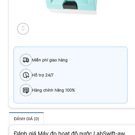
Miễn phí giao hàng
Hỗ trợ 24/7
Hàng chính hãng 100%
ĐÁNH GIÁ (0)
Đánh giá Máy đo hoạt độ nước LabSwift-aw