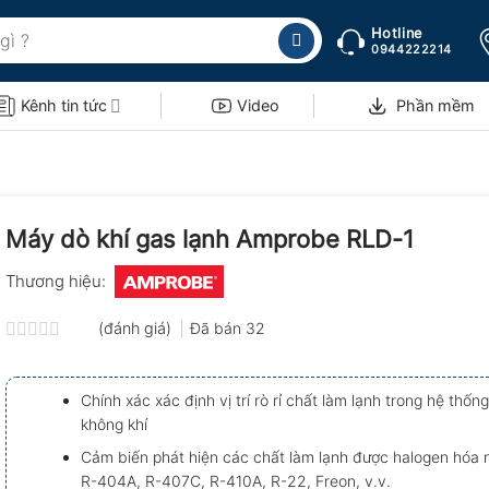
Hotline
0944222214
Kênh tin tức
Video
Phần mềm
Máy dò khí gas lạnh Amprobe RLD-1
Thương hiệu:
(đánh giá)
Đã bán
32
Được
xếp
hạng
Chính xác xác định vị trí rò rỉ chất làm lạnh trong hệ thốn
0.0
không khí
5
sao
Cảm biến phát hiện các chất làm lạnh được halogen hóa 
R-404A, R-407C, R-410A, R-22, Freon, v.v.