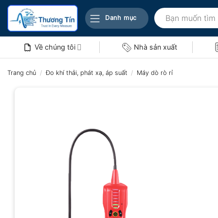
Bỏ
Tìm
qua
Danh mục
kiếm:
nội
dung
Về chúng tôi
Nhà sản xuất
Trang chủ
/
Đo khí thải, phát xạ, áp suất
/
Máy dò rò rỉ