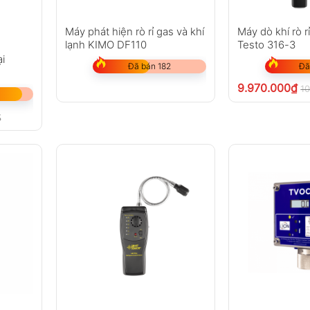
Máy phát hiện rò rỉ gas và khí
Máy dò khí rò r
lạnh KIMO DF110
Testo 316-3
ại
Đã bán 182
Đã
9.970.000
₫
10
%