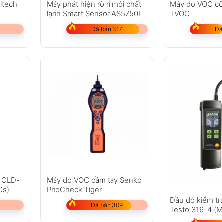
litech
Máy phát hiện rò rỉ môi chất
Máy đo VOC cố
lạnh Smart Sensor AS5750L
TVOC
Đã bán 317
Đã
h CLD-
Máy đo VOC cầm tay Senko
Cs)
PhoCheck Tiger
Đầu dò kiểm tra
Đã bán 309
Testo 316-4 (