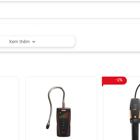
Amprobe – Mỹ
Xem thêm
-2%