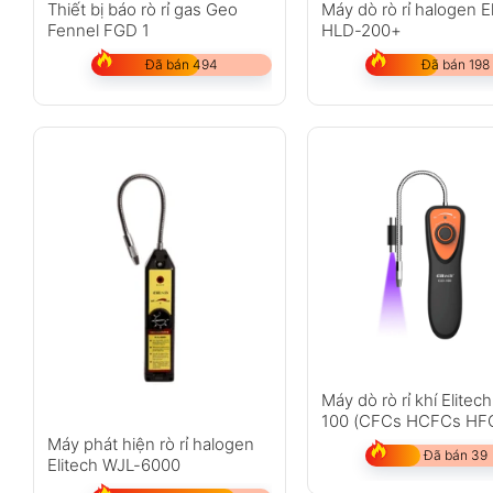
Thiết bị báo rò rỉ gas Geo
Máy dò rò rỉ halogen E
Fennel FGD 1
HLD-200+
Đã bán 494
Đã bán 198
Máy dò rò rỉ khí Elitec
100 (CFCs HCFCs HF
Máy phát hiện rò rỉ halogen
Đã bán 39
Elitech WJL-6000