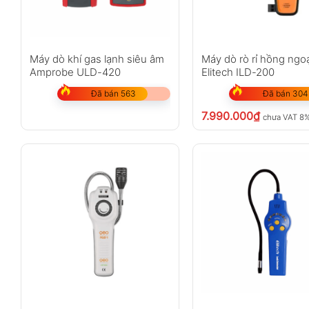
Máy dò khí gas lạnh siêu âm
Máy dò rò rỉ hồng ngo
Amprobe ULD-420
Elitech ILD-200
Đã bán 563
Đã bán 304
7.990.000
₫
chưa VAT 8