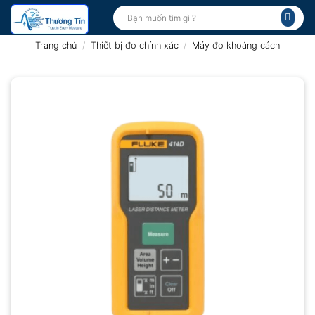
Bỏ
Tìm
kiếm:
qua
nội
Trang chủ
/
Thiết bị đo chính xác
/
Máy đo khoảng cách
dung