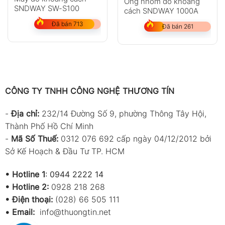
Ống nhòm đo khoảng
SNDWAY SW-S100
cách SNDWAY 1000A
Đã bán 713
Đã bán 261
CÔNG TY TNHH CÔNG NGHỆ THƯƠNG TÍN
-
Địa chỉ:
232/14 Đường Số 9, phường Thông Tây Hội,
Thành Phố Hồ Chí Minh
-
Mã Số Thuế:
0312 076 692 cấp ngày 04/12/2012 bởi
Sở Kế Hoạch & Đầu Tư TP. HCM
•
Hotline 1
:
0944 2222 14
•
Hotline 2:
0928 218 268
• Điện thoại:
(028) 66 505 111
•
Email:
info@thuongtin.net