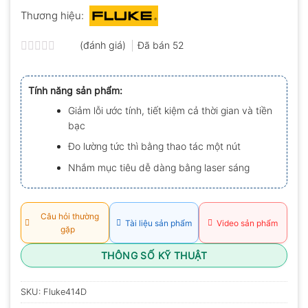
Thương hiệu:
(đánh giá)
Đã bán
52
Được
xếp
hạng
Tính năng sản phẩm:
0.0
5
Giảm lỗi ước tính, tiết kiệm cả thời gian và tiền
sao
bạc
Đo lường tức thì bằng thao tác một nút
Nhắm mục tiêu dễ dàng bằng laser sáng
Câu hỏi thường
Tài liệu sản phẩm
Video sản phẩm
gặp
THÔNG SỐ KỸ THUẬT
SKU:
Fluke414D