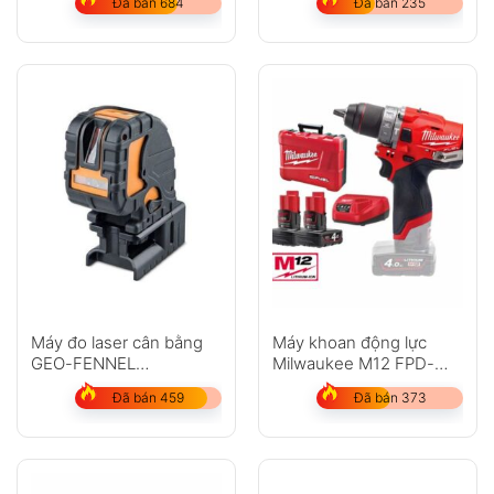
Đã bán 684
Đã bán 235
Máy đo laser cân bằng
Máy khoan động lực
GEO-FENNEL
Milwaukee M12 FPD-
DuoCrossPointer3 HP
402C
Đã bán 459
Đã bán 373