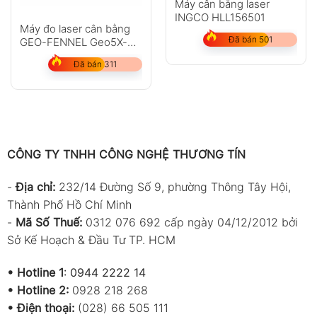
Máy cân bằng laser
INGCO HLL156501
Máy đo laser cân bằng
Đã bán 501
GEO-FENNEL Geo5X-
L360 HP
Đã bán 311
CÔNG TY TNHH CÔNG NGHỆ THƯƠNG TÍN
-
Địa chỉ:
232/14 Đường Số 9, phường Thông Tây Hội,
Thành Phố Hồ Chí Minh
-
Mã Số Thuế:
0312 076 692 cấp ngày 04/12/2012 bởi
Sở Kế Hoạch & Đầu Tư TP. HCM
•
Hotline 1
:
0944 2222 14
•
Hotline 2:
0928 218 268
• Điện thoại:
(028) 66 505 111