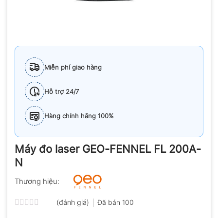
Miễn phí giao hàng
Hỗ trợ 24/7
Hàng chính hãng 100%
Máy đo laser GEO-FENNEL FL 200A-
N
Thương hiệu:
(đánh giá)
Đã bán
100
Được