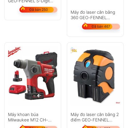
GEO-FENNEL S-Digit
mini
Đã bán 250
Máy đo laser cân bằng
360 GEO-FENNEL
LinerPointer
Đã bán 467
Máy khoan búa
Máy đo laser cân bằng 2
Milwaukee M12 CH-
điểm GEO-FENNEL
402C
Duo-Pointer