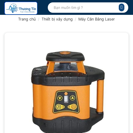
Bỏ
Tìm
kiếm:
qua
nội
Trang chủ
/
Thiết bị xây dựng
/
Máy Cân Bằng Laser
dung