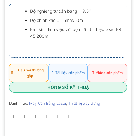
xếp
hạng
o
Độ nghiêng tự cân bằng ± 3.5
0.0
5
Độ chính xác ± 1.5mm/10m
sao
Bán kính làm việc với bộ nhận tín hiệu laser FR
45 200m
Câu hỏi thường
Tài liệu sản phẩm
Video sản phẩm
gặp
THÔNG SỐ KỸ THUẬT
Danh mục:
Máy Cân Bằng Laser
,
Thiết bị xây dựng