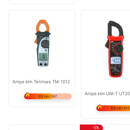
Ampe kìm Tenmars TM-1012
Ampe kìm UNI-T UT2
Đã bán 597
Đã bán 614
-2%