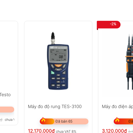
-2%
Testo
Máy đo độ rung TES-3100
Máy đo điện á
0
₫
chưa VAT 8%
Đã bán 65
Đã
12.170.000
₫
3.120.000
₫
3.
chưa VAT 8%