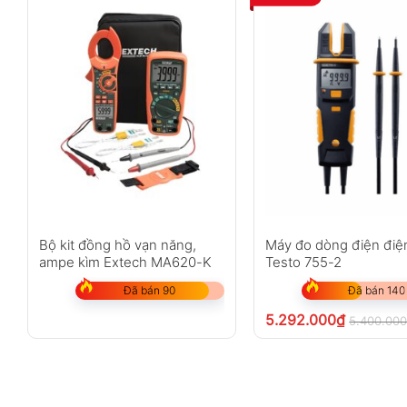
Bộ kit đồng hồ vạn năng,
Máy đo dòng điện điệ
ampe kìm Extech MA620-K
Testo 755-2
Đã bán 90
Đã bán 140
5.292.000
₫
5.400.00