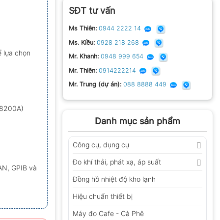
SĐT tư vấn
Ms Thiên:
0944 2222 14
Ms. Kiều:
0928 218 268
ể lựa chọn
Mr. Khanh:
0948 999 654
Mr. Thiên:
0914222214
Mr. Trung (dự án):
088 8888 449
-8200A)
Danh mục sản phẩm
Công cụ, dụng cụ
Đo khí thải, phát xạ, áp suất
AN, GPIB và
Đồng hồ nhiệt độ kho lạnh
Hiệu chuẩn thiết bị
Máy đo Cafe - Cà Phê