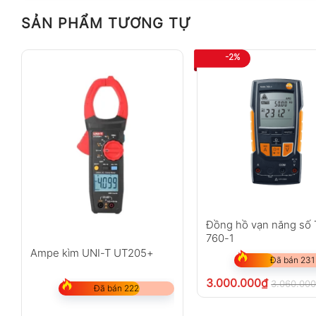
SẢN PHẨM TƯƠNG TỰ
-2%
Đồng hồ vạn năng số 
760-1
Ampe kìm UNI-T UT205+
Đã bán 231
3.000.000
₫
3.060.00
Đã bán 222