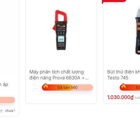
Máy phân tích chất lượng
Bút thử điện k
điện năng Prova 6830A +
Testo 745
3007
n áp
Đã bán 560
Đã
1.030.000
₫
1.
0
₫
chưa VAT 8%