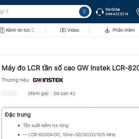
Hotline
0944222214
Kênh tin tức
Video
Phần mềm
Máy đo LCR tần số cao GW Instek LCR-82
Thương hiệu:
(đánh giá)
Đã bán
42
Được
xếp
hạng
Đặc trưng
0.0
5
Tần suất kiểm tra rộng:
sao
— LCR-8200A:DC, 10Hz~50/30/20/10/5 MHz