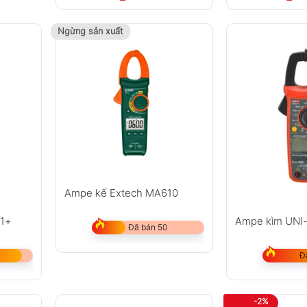
Ngừng sản xuất
Ampe kế Extech MA610
01+
Ampe kìm UNI
Đã bán 50
Đ
-2%