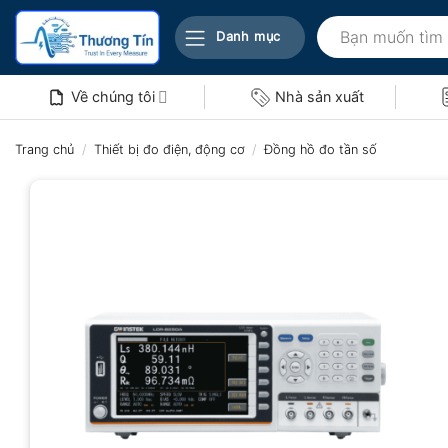
Bỏ
Tìm
qua
Danh mục
kiếm:
nội
dung
Về chúng tôi
Nhà sản xuất
Trang chủ
/
Thiết bị đo điện, động cơ
/
Đồng hồ đo tần số