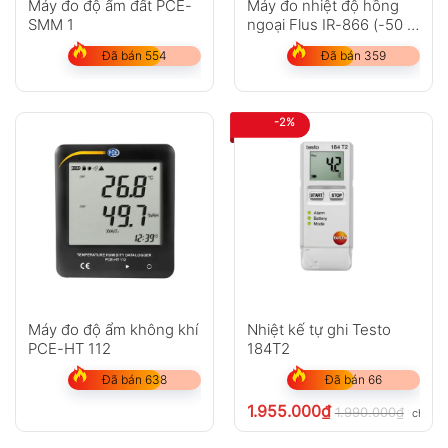
Máy đo độ ẩm đất PCE-
Máy đo nhiệt độ hồng
SMM 1
ngoại Flus IR-866 (-50 ~
2250?C)
Đã bán 554
Đã bán 359
-2%
Máy đo độ ẩm không khí
Nhiệt kế tự ghi Testo
PCE-HT 112
184T2
Đã bán 638
Đã bán 66
1.955.000
₫
1.990.000
₫
chưa V