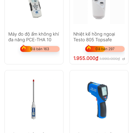
Máy đo độ ẩm không khí
Nhiệt kế hồng ngoại
đa năng PCE-THA 10
Testo 805 Topsafe
Đã bán 163
Đã bán 297
1.955.000
₫
1.990.000
₫
chưa V