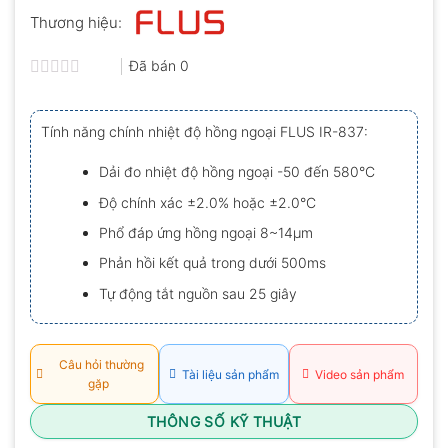
Thương hiệu:
Đã bán
0
Được
xếp
hạng
Tính năng chính nhiệt độ hồng ngoại FLUS IR-837:
0.0
5
sao
Dải đo nhiệt độ hồng ngoại -50 đến 580°C
Độ chính xác ±2.0% hoặc ±2.0°C
Phổ đáp ứng hồng ngoại 8~14μm
Phản hồi kết quả trong dưới 500ms
Tự động tắt nguồn sau 25 giây
Câu hỏi thường
Tài liệu sản phẩm
Video sản phẩm
gặp
THÔNG SỐ KỸ THUẬT