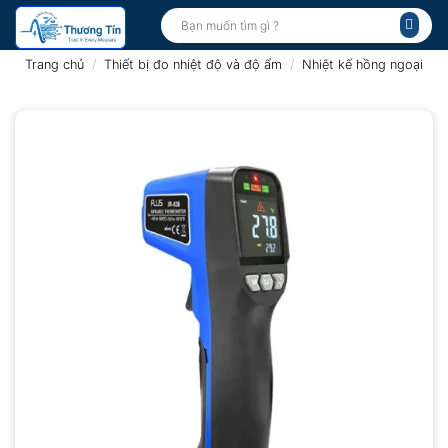
Bỏ
Tìm
kiếm:
qua
nội
Trang chủ
/
Thiết bị đo nhiệt độ và độ ẩm
/
Nhiệt kế hồng ngoại
dung