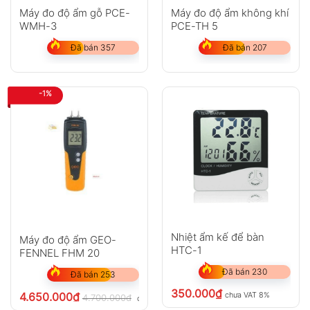
Máy đo độ ẩm gỗ PCE-
Máy đo độ ẩm không khí
WMH-3
PCE-TH 5
Đã bán 357
Đã bán 207
-1%
Nhiệt ẩm kế để bàn
Máy đo độ ẩm GEO-
HTC-1
FENNEL FHM 20
Đã bán 230
Đã bán 253
350.000
₫
4.650.000
₫
chưa VAT 8%
4.700.000
₫
chưa VAT 8%