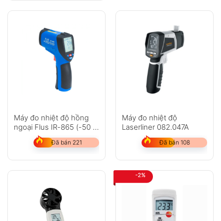
Máy đo nhiệt độ hồng
Máy đo nhiệt độ
ngoại Flus IR-865 (-50 ~
Laserliner 082.047A
1850?C)
Đã bán 221
Đã bán 108
-2%