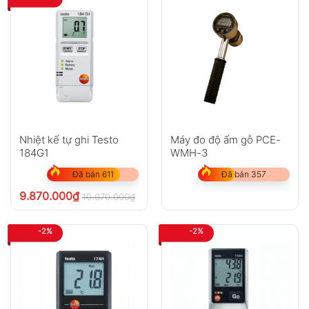
Nhiệt kế tự ghi Testo
Máy đo độ ẩm gỗ PCE-
184G1
WMH-3
Đã bán 611
Đã bán 357
9.870.000
₫
10.070.000
₫
chưa VAT 8%
-2%
-2%