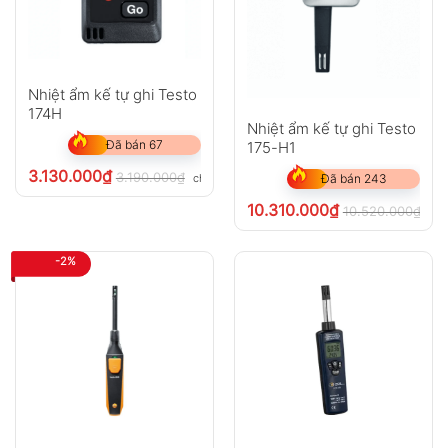
Nhiệt ẩm kế tự ghi Testo
174H
Nhiệt ẩm kế tự ghi Testo
Đã bán 67
175-H1
3.130.000
₫
3.190.000
₫
chưa VAT 8%
Đã bán 243
10.310.000
₫
10.520.000
₫
chư
-2%