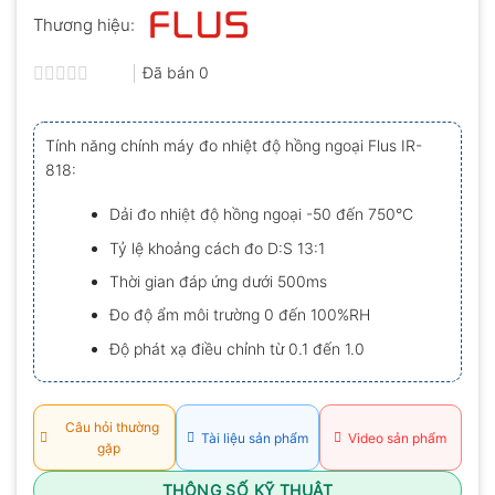
Thương hiệu:
Đã bán
0
Được
xếp
hạng
Tính năng chính máy đo nhiệt độ hồng ngoại Flus IR-
0.0
818:
5
sao
Dải đo nhiệt độ hồng ngoại -50 đến 750°C
Tỷ lệ khoảng cách đo D:S 13:1
Thời gian đáp ứng dưới 500ms
Đo độ ẩm môi trường 0 đến 100%RH
Độ phát xạ điều chỉnh từ 0.1 đến 1.0
Câu hỏi thường
Tài liệu sản phẩm
Video sản phẩm
gặp
THÔNG SỐ KỸ THUẬT