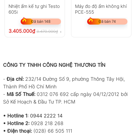
Nhiệt ẩm kế tự ghi Testo
Máy đo độ ẩm không khí
605i
PCE-555
Đã bán 148
Đã bán 74
3.405.000
₫
3.470.000
₫
chưa VAT 8%
CÔNG TY TNHH CÔNG NGHỆ THƯƠNG TÍN
-
Địa chỉ:
232/14 Đường Số 9, phường Thông Tây Hội,
Thành Phố Hồ Chí Minh
-
Mã Số Thuế:
0312 076 692 cấp ngày 04/12/2012 bởi
Sở Kế Hoạch & Đầu Tư TP. HCM
•
Hotline 1
:
0944 2222 14
•
Hotline 2:
0928 218 268
• Điện thoại:
(028) 66 505 111