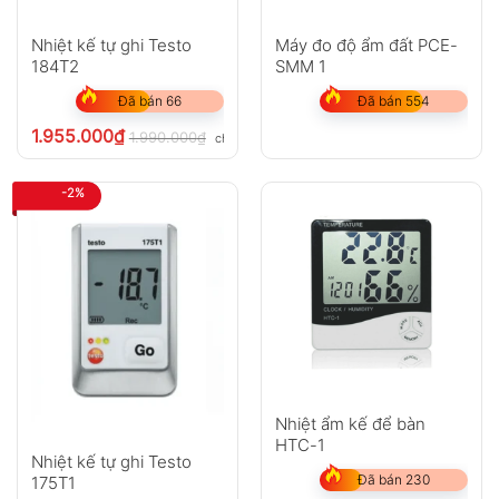
Nhiệt kế tự ghi Testo
Máy đo độ ẩm đất PCE-
184T2
SMM 1
Đã bán 66
Đã bán 554
1.955.000
₫
1.990.000
₫
chưa VAT 8%
-2%
Nhiệt ẩm kế để bàn
HTC-1
Nhiệt kế tự ghi Testo
Đã bán 230
175T1