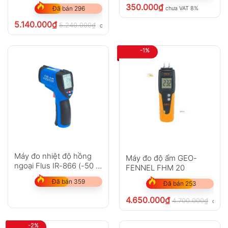
350.000
₫
chưa VAT 8%
Đã bán 296
5.140.000
₫
5.240.000
₫
chưa VAT 8%
-1%
Máy đo nhiệt độ hồng
Máy đo độ ẩm GEO-
ngoại Flus IR-866 (-50 ~
FENNEL FHM 20
2250?C)
Đã bán 359
Đã bán 253
4.650.000
₫
4.700.000
₫
chưa 
-2%