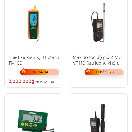
Nhiệt kế kiểu K, J Extech
Máy đo tốc độ gió KIMO
TM100
VT110 (lưu lượng không
khí, nhiệt độ)
Đã bán 94
Đã bán 328
2.000.000
₫
chưa VAT 8%