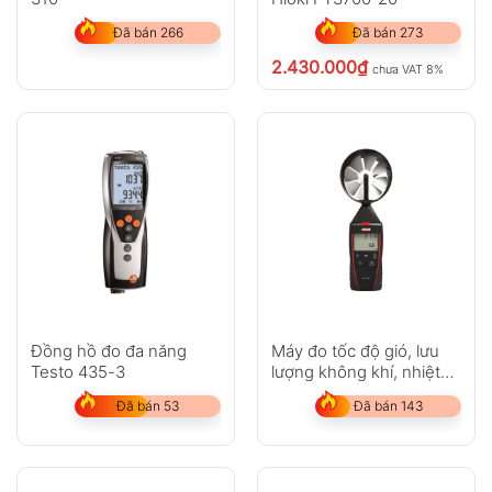
Đã bán 266
Đã bán 273
2.430.000
₫
chưa VAT 8%
Đồng hồ đo đa năng
Máy đo tốc độ gió, lưu
Testo 435-3
lượng không khí, nhiệt
độ Kimo LV130
Đã bán 53
Đã bán 143