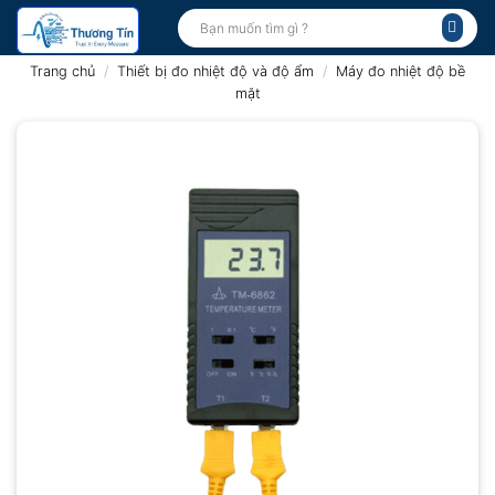
Bỏ
Tìm
kiếm:
qua
nội
Trang chủ
/
Thiết bị đo nhiệt độ và độ ẩm
/
Máy đo nhiệt độ bề
dung
mặt