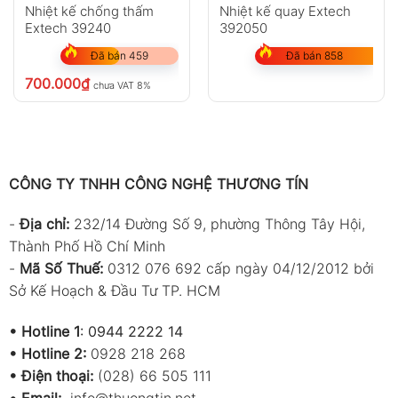
Nhiệt kế chống thấm
Nhiệt kế quay Extech
Extech 39240
392050
Đã bán 459
Đã bán 858
700.000
₫
chưa VAT 8%
CÔNG TY TNHH CÔNG NGHỆ THƯƠNG TÍN
-
Địa chỉ:
232/14 Đường Số 9, phường Thông Tây Hội,
Thành Phố Hồ Chí Minh
-
Mã Số Thuế:
0312 076 692 cấp ngày 04/12/2012 bởi
Sở Kế Hoạch & Đầu Tư TP. HCM
•
Hotline 1
:
0944 2222 14
•
Hotline 2:
0928 218 268
• Điện thoại:
(028) 66 505 111