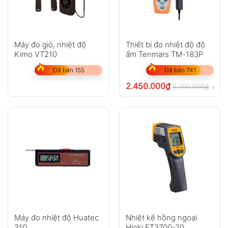
Máy đo gió, nhiệt độ
Thiết bị đo nhiệt độ độ
Kimo VT210
ẩm Tenmars TM-183P
Đã bán 155
Đã bán 741
2.450.000
₫
2.700.000
₫
chưa 
Máy đo nhiệt độ Huatec
Nhiệt kế hồng ngoại
310
Hioki FT3700-20