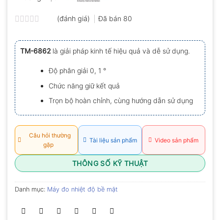
(đánh giá)
Đã bán
80
Được
xếp
hạng
TM-6862
là giải pháp kinh tế hiệu quả và dễ sử dụng.
0.0
5
sao
Độ phân giải 0, 1 °
Chức năng giữ kết quả
Trọn bộ hoàn chỉnh, cùng hướng dẫn sử dụng
Câu hỏi thường
Tài liệu sản phẩm
Video sản phẩm
gặp
THÔNG SỐ KỸ THUẬT
Danh mục:
Máy đo nhiệt độ bề mặt