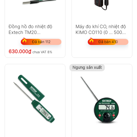
Đồng hồ đo nhiệt độ
Máy đo khí CO, nhiệt độ
Extech TM20
KIMO CO110 (0 … 500
Temperature Indicator
ppm & -20 … +80°C)
Đã bán 112
Đã bán 410
630.000
₫
chưa VAT 8%
Ngưng sản xuất