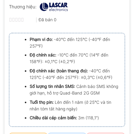
Thương hiệu:
Đã bán
0
Được
xếp
hạng
Phạm vi đo:
-40°C đến 125°C (-40°F đến
0.0
257°F)
5
sao
Độ chính xác:
-10°C đến 70°C (14°F đến
158°F): ±0,1°C (±0,2°F)
Độ chính xác (toàn thang đo):
-40°C đến
125°C (-40°F đến 257°F): ±0,3°C (±0,6°F)
Số lượng tin nhắn SMS:
Cảnh báo SMS không
giới hạn, hỗ trợ Quad-Band 2G GSM
Tuổi thọ pin:
Lên đến 1 năm (ở 25°C và tin
nhắn tóm tắt hàng ngày)
Chiều dài cáp cảm biến:
3m (118,1″)