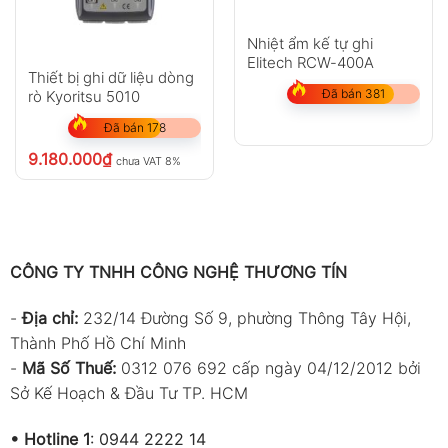
Nhiệt ẩm kế tự ghi
Elitech RCW-400A
Thiết bị ghi dữ liệu dòng
Đã bán 381
rò Kyoritsu 5010
Đã bán 178
9.180.000
₫
chưa VAT 8%
CÔNG TY TNHH CÔNG NGHỆ THƯƠNG TÍN
-
Địa chỉ:
232/14 Đường Số 9, phường Thông Tây Hội,
Thành Phố Hồ Chí Minh
-
Mã Số Thuế:
0312 076 692 cấp ngày 04/12/2012 bởi
Sở Kế Hoạch & Đầu Tư TP. HCM
•
Hotline 1
:
0944 2222 14