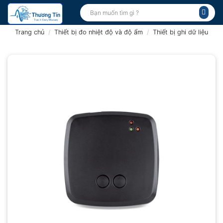
Bỏ
Tìm
kiếm:
qua
nội
Trang chủ
/
Thiết bị đo nhiệt độ và độ ẩm
/
Thiết bị ghi dữ liệu
dung