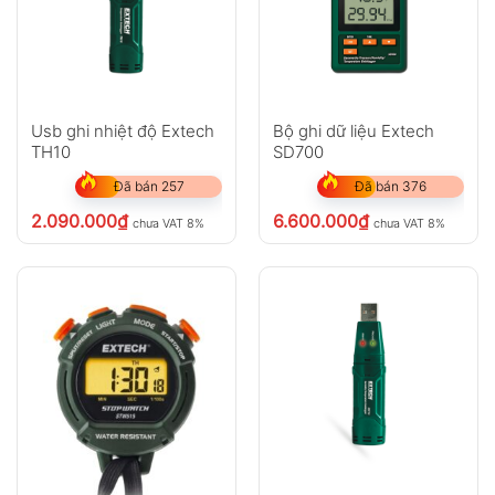
Usb ghi nhiệt độ Extech
Bộ ghi dữ liệu Extech
TH10
SD700
Đã bán 257
Đã bán 376
2.090.000
₫
6.600.000
₫
chưa VAT 8%
chưa VAT 8%