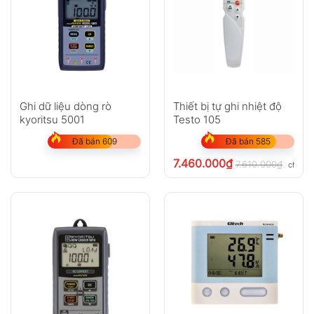
Ghi dữ liệu dòng rò
Thiết bị tự ghi nhiệt độ
kyoritsu 5001
Testo 105
Đã bán 609
Đã bán 585
7.460.000
₫
7.610.000
₫
chưa V