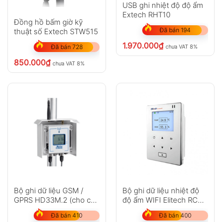
USB ghi nhiệt độ độ ẩm
Extech RHT10
Đồng hồ bấm giờ kỹ
Đã bán 194
thuật số Extech STW515
1.970.000
₫
chưa VAT 8%
Đã bán 728
850.000
₫
chưa VAT 8%
Bộ ghi dữ liệu GSM /
Bộ ghi dữ liệu nhiệt độ
GPRS HD33M.2 (cho các
độ ẩm WIFI Elitech RCW-
trạm thời tiết)
800
Đã bán 410
Đã bán 400