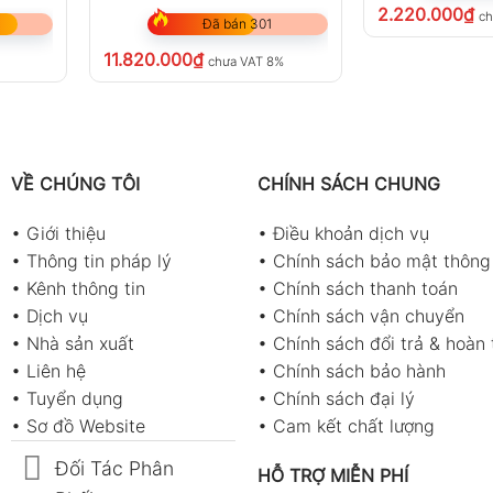
2.220.000
₫
ch
Đã bán 301
11.820.000
₫
chưa VAT 8%
VỀ CHÚNG TÔI
CHÍNH SÁCH CHUNG
•
Giới thiệu
•
Điều khoản dịch vụ
•
Thông tin pháp lý
•
Chính sách bảo mật thông 
•
Kênh thông tin
•
Chính sách thanh toán
•
Dịch vụ
•
Chính sách vận chuyển
•
Nhà sản xuất
•
Chính sách đổi trả & hoàn 
•
Liên hệ
•
Chính sách bảo hành
•
Tuyển dụng
•
Chính sách đại lý
•
Sơ đồ Website
•
Cam kết chất lượng
Đối Tác Phân
HỖ TRỢ MIỄN PHÍ