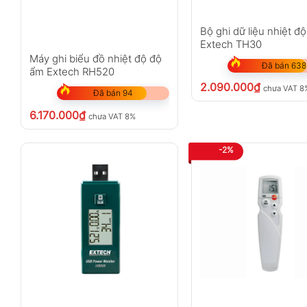
Bộ ghi dữ liệu nhiệt đ
Extech TH30
Máy ghi biểu đồ nhiệt độ độ
Đã bán 638
ẩm Extech RH520
2.090.000
₫
chưa VAT 8
Đã bán 94
6.170.000
₫
chưa VAT 8%
-2%