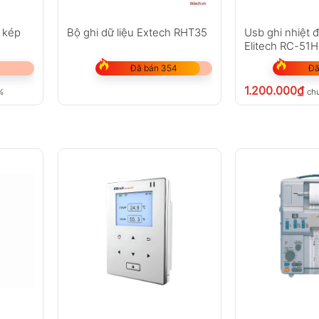
ộ kép
Bộ ghi dữ liệu Extech RHT35
Usb ghi nhiệt 
Elitech RC-51H
Đã bán 354
Đã
1.200.000
₫
%
ch