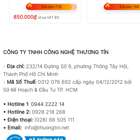
Đã bán 728
Đã bán 198
850.000
₫
chưa VAT 8%
CÔNG TY TNHH CÔNG NGHỆ THƯƠNG TÍN
-
Địa chỉ:
232/14 Đường Số 9, phường Thông Tây Hội,
Thành Phố Hồ Chí Minh
-
Mã Số Thuế:
0312 076 692 cấp ngày 04/12/2012 bởi
Sở Kế Hoạch & Đầu Tư TP. HCM
•
Hotline 1
:
0944 2222 14
•
Hotline 2:
0928 218 268
• Điện thoại:
(028) 66 505 111
•
Email:
info@thuongtin.net