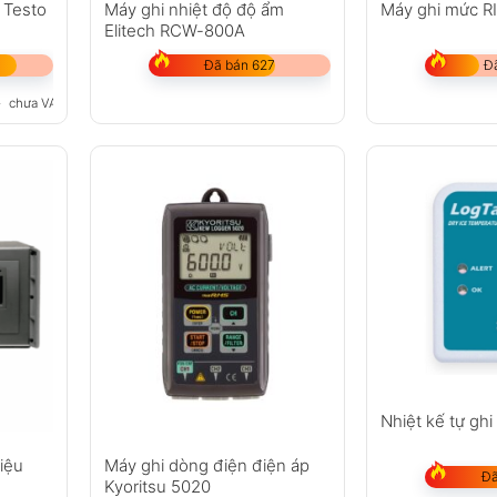
ộ Testo
Máy ghi nhiệt độ độ ẩm
Máy ghi mức R
Elitech RCW-800A
Đã bán 627
Đ
₫
chưa VAT 8%
Nhiệt kế tự ghi
liệu
Máy ghi dòng điện điện áp
Đã
Kyoritsu 5020