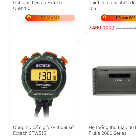
Usb ghi điện áp Extech
Thiết bị tự ghi nhiệt đ
USB200
105
Đã bán 141
Đã bán 585
7.460.000
₫
7.610.000
Đồng hồ bấm giờ kỹ thuật số
Hệ thống thu thập dữ 
Extech STW515
Fluke 2680 Series