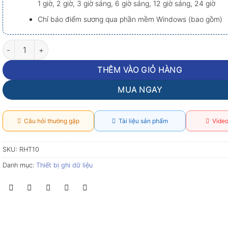
1 giờ, 2 giờ, 3 giờ sáng, 6 giờ sáng, 12 giờ sáng, 24 giờ
Chỉ báo điểm sương qua phần mềm Windows (bao gồm)
USB ghi nhiệt độ độ ẩm Extech RHT10 số lượng
THÊM VÀO GIỎ HÀNG
MUA NGAY
Câu hỏi thường gặp
Tài liệu sản phẩm
Video
SKU:
RHT10
Danh mục:
Thiết bị ghi dữ liệu