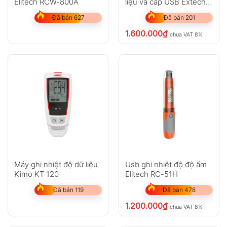
Elitech RCW-800A
liệu và cáp USB Extech
407001-PRO
Đã bán 627
Đã bán 201
1.600.000
₫
chưa VAT 8%
Máy ghi nhiệt độ dữ liệu
Usb ghi nhiệt độ độ ẩm
Kimo KT 120
Elitech RC-51H
Đã bán 119
Đã bán 478
1.200.000
₫
chưa VAT 8%