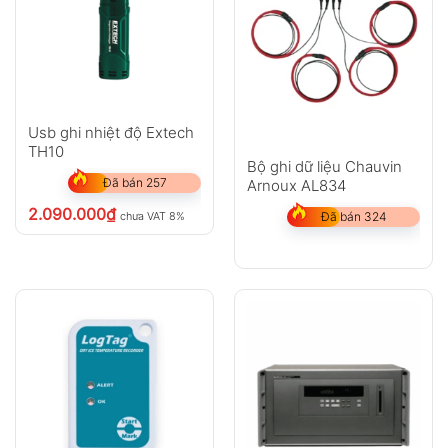
Usb ghi nhiệt độ Extech
TH10
Bộ ghi dữ liệu Chauvin
Đã bán 257
Arnoux AL834
2.090.000
₫
chưa VAT 8%
Đã bán 324