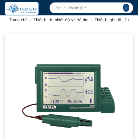
Bỏ
Tìm
kiếm:
qua
nội
Trang chủ
/
Thiết bị đo nhiệt độ và độ ẩm
/
Thiết bị ghi dữ liệu
dung