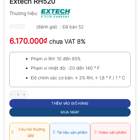
Extech RH520
Thương hiệu:
(đánh giá)
Đã bán
52
Được
6.170.000
xếp
₫
chưa VAT 8%
hạng
0.0
5
Phạm vi RH: 10 đến 95%
sao
Phạm vi nhiệt độ: -20 đến 140 ° F
Độ chính xác cơ bản: ± 3% RH; ± 1,8 ° F / 1 ° C
Máy ghi biểu đồ nhiệt độ độ ẩm Extech RH520 số lượng
THÊM VÀO GIỎ HÀNG
MUA NGAY
Câu hỏi thường
Tài liệu sản phẩm
Video sản phẩm
gặp