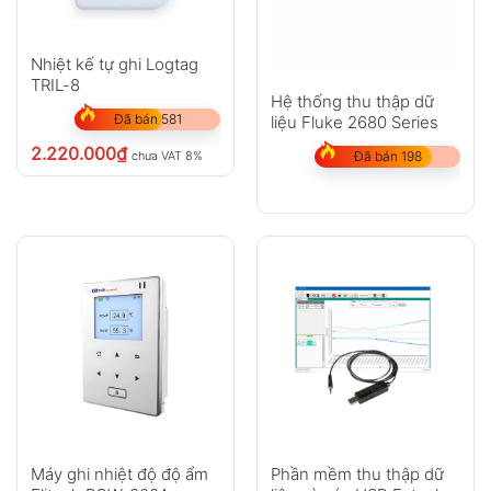
Nhiệt kế tự ghi Logtag
TRIL-8
Hệ thống thu thập dữ
Đã bán 581
liệu Fluke 2680 Series
2.220.000
₫
chưa VAT 8%
Đã bán 198
Máy ghi nhiệt độ độ ẩm
Phần mềm thu thập dữ