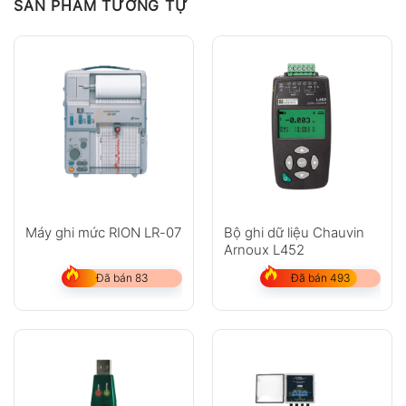
SẢN PHẨM TƯƠNG TỰ
Máy ghi mức RION LR-07
Bộ ghi dữ liệu Chauvin
Arnoux L452
Đã bán 83
Đã bán 493