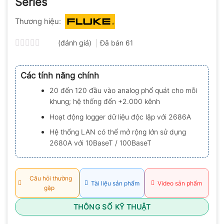
Series
Thương hiệu:
(đánh giá)
Đã bán
61
Được
xếp
hạng
Các tính năng chính
0.0
5
20 đến 120 đầu vào analog phổ quát cho mỗi
sao
khung; hệ thống đến +2.000 kênh
Hoạt động logger dữ liệu độc lập với 2686A
Hệ thống LAN có thể mở rộng lớn sử dụng
2680A với 10BaseT / 100BaseT
Câu hỏi thường
Tài liệu sản phẩm
Video sản phẩm
gặp
THÔNG SỐ KỸ THUẬT