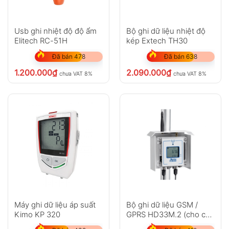
Usb ghi nhiệt độ độ ẩm
Bộ ghi dữ liệu nhiệt độ
Elitech RC-51H
kép Extech TH30
Đã bán 478
Đã bán 638
1.200.000
₫
2.090.000
₫
chưa VAT 8%
chưa VAT 8%
Máy ghi dữ liệu áp suất
Bộ ghi dữ liệu GSM /
Kimo KP 320
GPRS HD33M.2 (cho các
trạm thời tiết)