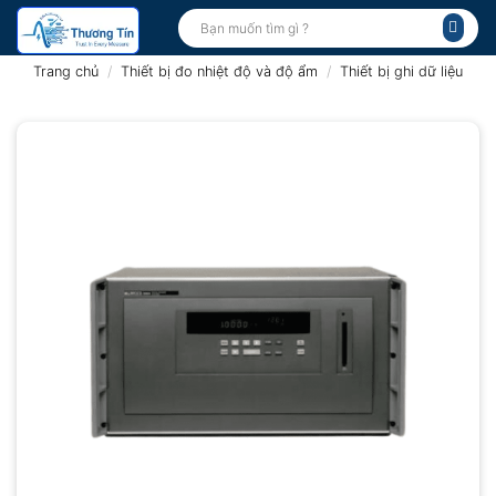
Bỏ
Tìm
kiếm:
qua
nội
Trang chủ
/
Thiết bị đo nhiệt độ và độ ẩm
/
Thiết bị ghi dữ liệu
dung