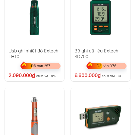
Usb ghi nhiệt độ Extech
Bộ ghi dữ liệu Extech
TH10
SD700
Đã bán 257
Đã bán 376
2.090.000
₫
6.600.000
₫
chưa VAT 8%
chưa VAT 8%