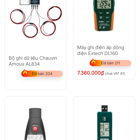
Máy ghi điện áp dòng
điện Extech DL160
Bộ ghi dữ liệu Chauvin
Đã bán 211
Arnoux AL834
7.360.000
₫
chưa VAT 8%
Đã bán 324