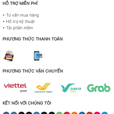
HỖ TRỢ MIỄN PHÍ
Hướng dẫn sử dụng × 1
Hộp màu × 1
•
Tư vấn mua hàng
•
Hỗ trợ kỹ thuật
Hướng dẫn sử dụng & lưu ý khi đo
•
Tải phần mềm
Máy đo nhiệt độ tiếp xúc 2 kênh Benetech GM1312
PHƯƠNG THỨC THANH TOÁN
sử dụng cặp nhiệt điện (thermocouple) loại K để
đo nhiệt độ bề mặt, chất lỏng hoặc vật liệu cần
kiểm tra. Nhờ hệ thống cảm biến đôi T1/T2, máy
cho phép theo dõi hai điểm đo cùng lúc và tính
chênh lệch ΔT một cách chính xác – rất hữu ích
PHƯƠNG THỨC VẬN CHUYỂN
trong bảo trì điện – lạnh, HVAC, gia công cơ khí,
phòng thí nghiệm và sản xuất công nghiệp.
Để đảm bảo các phép đo ổn định và giảm tối đa
sai số, hãy thực hiện theo hướng dẫn chi tiết dưới
đây.
KẾT NỐI VỚI CHÚNG TÔI