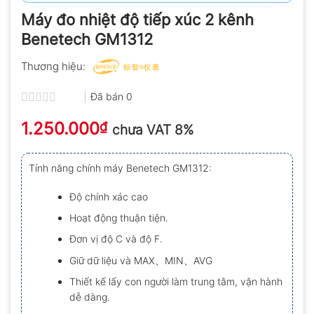
Máy đo nhiệt độ tiếp xúc 2 kênh
Benetech GM1312
Thương hiệu:
Đã bán
0
Được
1.250.000
xếp
₫
chưa VAT 8%
hạng
0.0
5
Tính năng chính máy Benetech GM1312:
sao
Độ chính xác cao
Hoạt động thuận tiện.
Đơn vị độ C và độ F.
Giữ dữ liệu và MAX、MIN、AVG
Thiết kế lấy con người làm trung tâm, vận hành
dễ dàng.