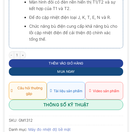
Màn hình đôi có đèn nền hiển thị T1/T2 và sự
kết hợp của T1 và T2.
Để đo cặp nhiệt điện loại J, K, T, E, N và R.
Chức năng bù điện cung cấp khả năng bù cho
lỗi cặp nhiệt điện để cải thiện độ chính xác
tổng thể.
Máy đo nhiệt độ tiếp xúc 2 kênh Benetech GM1312 số lượng
THÊM VÀO GIỎ HÀNG
MUA NGAY
Câu hỏi thường
Tài liệu sản phẩm
Video sản phẩm
gặp
THÔNG SỐ KỸ THUẬT
SKU:
GM1312
Danh mục:
Máy đo nhiệt độ bề mặt