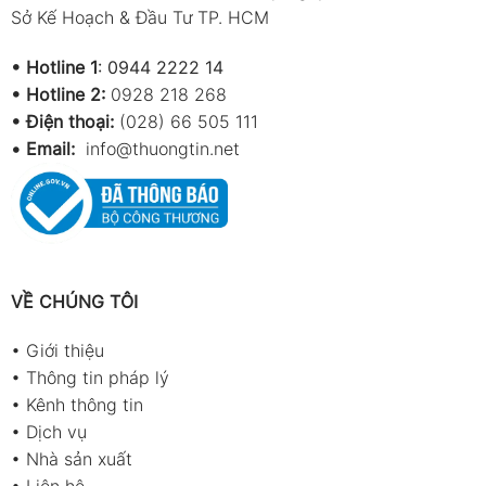
Sở Kế Hoạch & Đầu Tư TP. HCM
input)
Operating Temp.
0°C ~ 40°C
•
Hotline 1
:
0944 2222 14
•
Hotline 2:
0928 218 268
Storage Temp.
–10°C ~ 50°C
• Điện thoại:
(028) 66 505 111
Storage
20% ~ 90% RH
•
Email:
info@thuongtin.net
Humidity
Power supply
3 × pin AAA 1.5V
Size
72 × 29 × 145.5 mm
Weight
159.0 g
VỀ CHÚNG TÔI
Ứng dụng
•
Giới thiệu
•
Thông tin pháp lý
GM1312 thích hợp dùng trong:
•
Kênh thông tin
•
Dịch vụ
Lò nung, lò luyện kim, lò sấy, lò hơi.
•
Nhà sản xuất
Đo nhiệt độ chất lỏng, hơi, khí trong môi