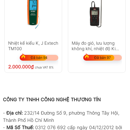
types)
2192°F)
K-type:
–200°C đến
1372°C (–328°F đến
2501°F)
T-type:
–250°C đến
400°C (–418°F đến
752°F)
E-type:
–150°C đến
Nhiệt kế kiểu K, J Extech
Máy đo gió, lưu lượng
1000°C (–238°F đến
TM100
không khí, nhiệt độ Kimo
1832°F)
N-type:
–200°C đến
LV111
Đã bán 94
Đã bán 97
1300°C (–328°F đến
2372°F)
2.000.000
₫
chưa VAT 8%
R & S-type:
0°C đến
1767°C (32°F đến
3212°F)
Resolution
0.1° (khi < 1000°)
1.0° (khi ≥ 1000°)
CÔNG TY TNHH CÔNG NGHỆ THƯƠNG TÍN
Accuracy
±0.1% giá trị đo +
-
Địa chỉ:
232/14 Đường Số 9, phường Thông Tây Hội,
0.6°C
Thành Phố Hồ Chí Minh
Input
Ngõ vào 2 kênh
-
Mã Số Thuế:
0312 076 692 cấp ngày 04/12/2012 bởi
(Double channel