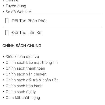
•
Liên hệ
trường công nghiệp.
•
Tuyển dụng
Đo thực phẩm – nấu luyện – chế biến nhiệt
•
Sơ đồ Website
độ cao.
Đối Tác Phân Phối
Đo môi trường siêu lạnh như LNG, LN2,
LH2.
Đối Tác Liên Kết
Phòng thí nghiệm: nghiên cứu vật liệu, đo
phản ứng nhiệt.
CHÍNH SÁCH CHUNG
Công nghiệp hóa chất, năng lượng, HVAC,
•
Điều khoản dịch vụ
sản xuất cơ khí.
•
Chính sách bảo mật thông tin
•
Chính sách thanh toán
Phụ kiện đi kèm
•
Chính sách vận chuyển
Host (máy chính) × 1
•
Chính sách đổi trả & hoàn tiền
Thermocouple 1 × 1
•
Chính sách bảo hành
•
Chính sách đại lý
Thermocouple 2 × 1
•
Cam kết chất lượng
Pin 1.5V × 3