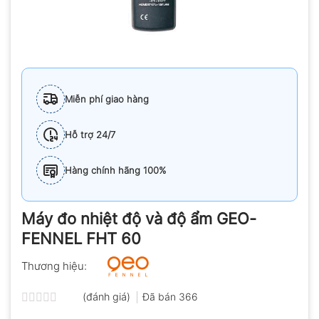
Miễn phí giao hàng
Hỗ trợ 24/7
Hàng chính hãng 100%
Máy đo nhiệt độ và độ ẩm GEO-
FENNEL FHT 60
Thương hiệu:
(đánh giá)
Đã bán
366
Được