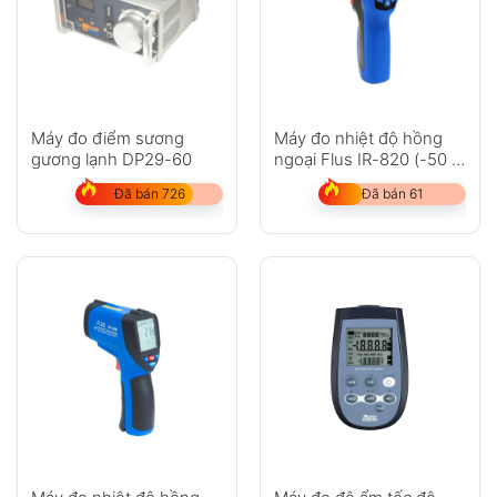
Máy đo điểm sương
Máy đo nhiệt độ hồng
gương lạnh DP29-60
ngoại Flus IR-820 (-50 ~
500?C)
Đã bán 726
Đã bán 61