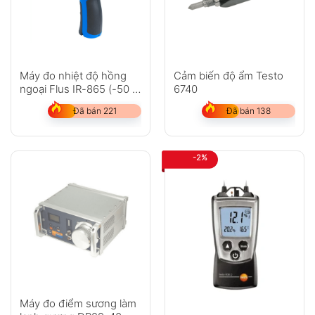
Máy đo nhiệt độ hồng
Cảm biến độ ẩm Testo
ngoại Flus IR-865 (-50 ~
6740
1850?C)
Đã bán 221
Đã bán 138
-2%
Máy đo điểm sương làm