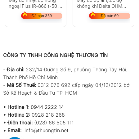
Máy đo nhiệt độ hồng
Máy đo độ ẩm,tốc độ
ngoại Flus IR-866 (-50 ~
không khí Delta OHM
2250?C)
HD2303.0
Đã bán 359
Đã bán 60
CÔNG TY TNHH CÔNG NGHỆ THƯƠNG TÍN
-
Địa chỉ:
232/14 Đường Số 9, phường Thông Tây Hội,
Thành Phố Hồ Chí Minh
-
Mã Số Thuế:
0312 076 692 cấp ngày 04/12/2012 bởi
Sở Kế Hoạch & Đầu Tư TP. HCM
•
Hotline 1
:
0944 2222 14
•
Hotline 2:
0928 218 268
• Điện thoại:
(028) 66 505 111
•
Email:
info@thuongtin.net