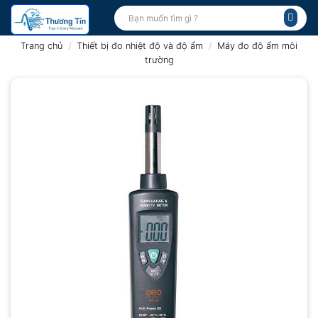
Bỏ
Tìm
kiếm:
qua
nội
Trang chủ
/
Thiết bị đo nhiệt độ và độ ẩm
/
Máy đo độ ẩm môi
dung
trường