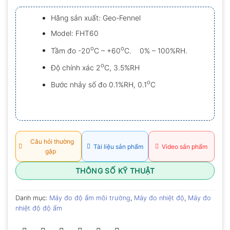
xếp
hạng
Hãng sản xuất: Geo-Fennel
0.0
5
Model: FHT60
sao
o
o
Tầm đo -20
C – +60
C. 0% – 100%RH.
o
Độ chính xác 2
C, 3.5%RH
o
Bước nhảy số đo 0.1%RH, 0.1
C
Câu hỏi thường
Tài liệu sản phẩm
Video sản phẩm
gặp
THÔNG SỐ KỸ THUẬT
Danh mục:
Máy đo độ ẩm môi trường
,
Máy đo nhiệt độ
,
Máy đo
nhiệt độ độ ẩm