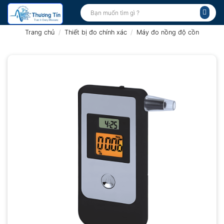
Bỏ
Tìm
kiếm:
qua
nội
Trang chủ
/
Thiết bị đo chính xác
/
Máy đo nồng độ cồn
dung