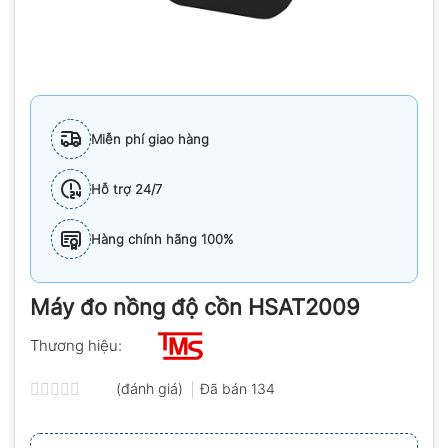
Miễn phí giao hàng
Hỗ trợ 24/7
Hàng chính hãng 100%
Máy đo nồng độ cồn HSAT2009
Thương hiệu:
(đánh giá)
Đã bán
134
Được
xếp
hạng