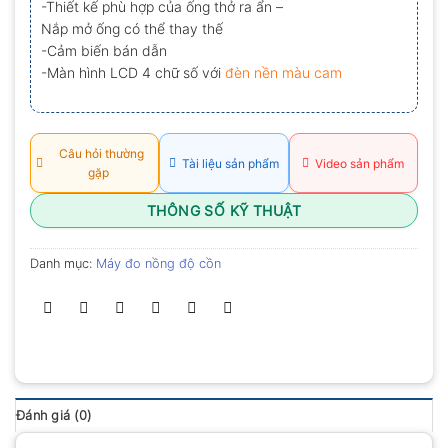
-Thiết kế phù hợp của ống thở ra ẩn –
0.0
Nắp mở ống có thể thay thế
5
sao
-Cảm biến bán dẫn
-Màn hình LCD 4 chữ số với
đèn nền màu cam
Câu hỏi thường
Tài liệu sản phẩm
Video sản phẩm
gặp
THÔNG SỐ KỸ THUẬT
Danh mục:
Máy đo nồng độ cồn
Đánh giá (0)