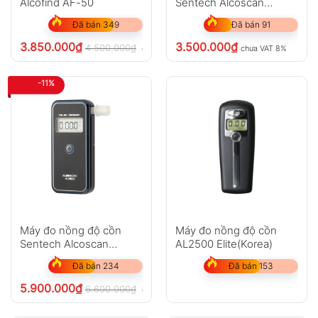
Alcofind AF-50
Sentech Alcoscan
AL3200
Đã bán 349
Đã bán 91
3.850.000
₫
3.500.000
₫
4.500.000
₫
chưa VAT 8%
chưa VAT 8%
-11%
Máy đo nồng độ cồn
Máy đo n​ồng độ cồn
Sentech Alcoscan
AL2500 Elite(Korea)
AL9000
Đã bán 234
Đã bán 153
5.900.000
₫
6.600.000
₫
chưa VAT 8%