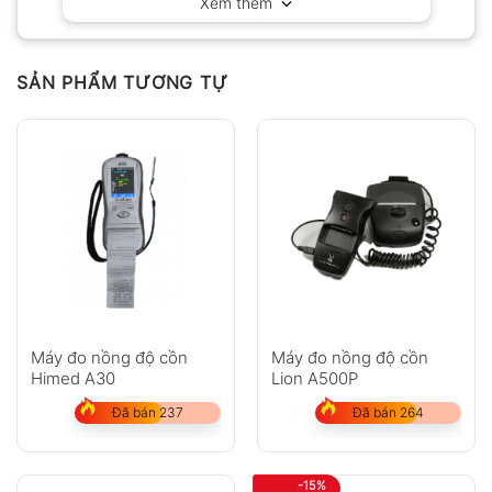
Xem thêm
Chưa có đánh giá nào.
SẢN PHẨM TƯƠNG TỰ
Hỏi đáp
Anh
Chị
Máy đo nồng độ cồn
Máy đo nồng độ cồn
Himed A30
Lion A500P
GỬI
Đã bán 237
Đã bán 264
Không có bình luận nào
-15%