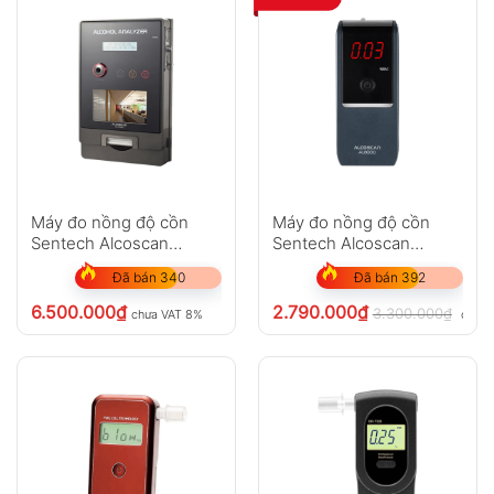
Máy đo nồng độ cồn
Máy đo nồng độ cồn
Sentech Alcoscan
Sentech Alcoscan
AL4000
AL8000
Đã bán 340
Đã bán 392
6.500.000
₫
2.790.000
₫
3.300.000
₫
chưa VAT 8%
chưa 