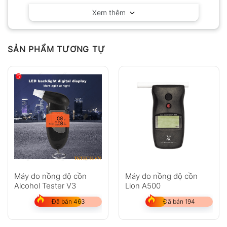
Có video
Có ảnh
Xem thêm
Chưa có đánh giá nào.
SẢN PHẨM TƯƠNG TỰ
Hỏi đáp
Anh
Chị
Máy đo nồng độ cồn
Máy đo nồng độ cồn
Alcohol Tester V3
Lion A500
GỬI
Đã bán 463
Đã bán 194