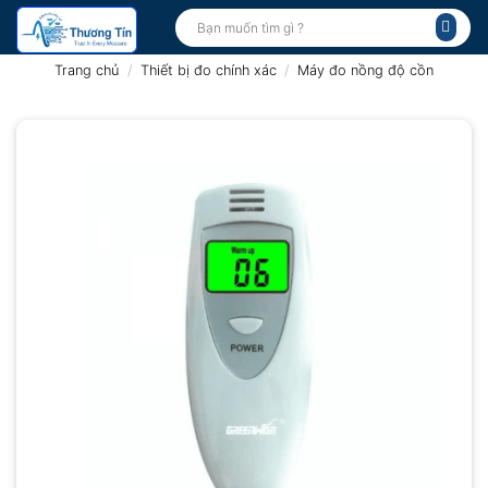
Bỏ
Tìm
kiếm:
qua
nội
Trang chủ
/
Thiết bị đo chính xác
/
Máy đo nồng độ cồn
dung