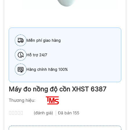
Miễn phí giao hàng
Hỗ trợ 24/7
Hàng chính hãng 100%
Máy đo nồng độ cồn XHST 6387
Thương hiệu:
(đánh giá)
Đã bán
155
Được
xếp
hạng