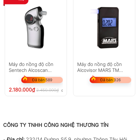
Máy đo nồng độ cồn
Máy đo nồng độ cồn
Sentech Alcoscan
Alcovisor MARS TM
AL6000
(Singapore)
Đã bán 589
Đã bán 326
2.180.000
₫
2.450.000
₫
chưa VAT 8%
CÔNG TY TNHH CÔNG NGHỆ THƯƠNG TÍN
-
Địa chỉ:
232/14 Đường Số 9, phường Thông Tây Hội,