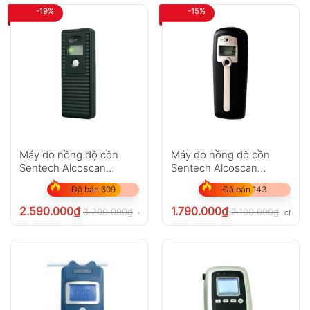
Không có bình luận nào
-19%
-15%
Máy đo nồng độ cồn
Máy đo nồng độ cồn
Sentech Alcoscan
Sentech Alcoscan
AL2600
AL2500
Đã bán 609
Đã bán 143
2.590.000
₫
1.790.000
₫
3.200.000
₫
2.100.000
₫
chưa VAT 8%
chưa V