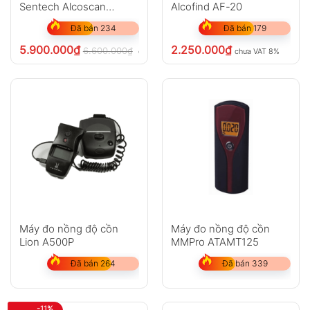
Sentech Alcoscan
Alcofind AF-20
AL9000
Đã bán 234
Đã bán 179
5.900.000
₫
2.250.000
₫
6.600.000
₫
chưa VAT 8%
chưa VAT 8%
Máy đo nồng độ cồn
Máy đo nồng độ cồn
Lion A500P
MMPro ATAMT125
Đã bán 264
Đã bán 339
-11%