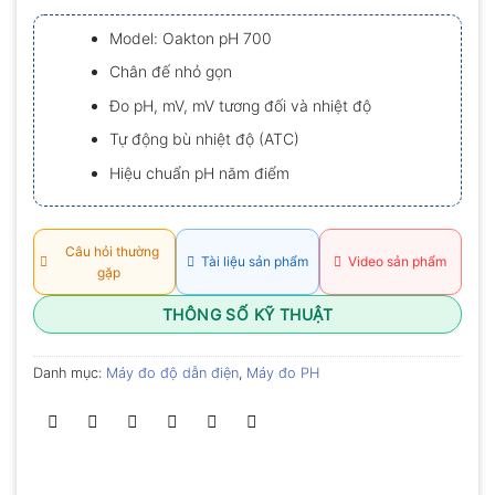
xếp
hạng
Model: Oakton pH 700
0.0
5
Chân đế nhỏ gọn
sao
Đo pH, mV, mV tương đối và nhiệt độ
Tự động bù nhiệt độ (ATC)
Hiệu chuẩn pH năm điểm
Câu hỏi thường
Tài liệu sản phẩm
Video sản phẩm
gặp
THÔNG SỐ KỸ THUẬT
Danh mục:
Máy đo độ dẫn điện
,
Máy đo PH