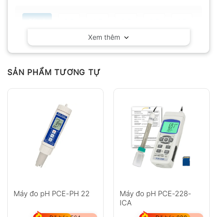
Tất cả
5
4
3
2
1
Xem thêm
Có video
Có ảnh
Chưa có đánh giá nào.
SẢN PHẨM TƯƠNG TỰ
Hỏi đáp
Anh
Chị
Máy đo pH PCE-PH 22
Máy đo pH PCE-228-
ICA