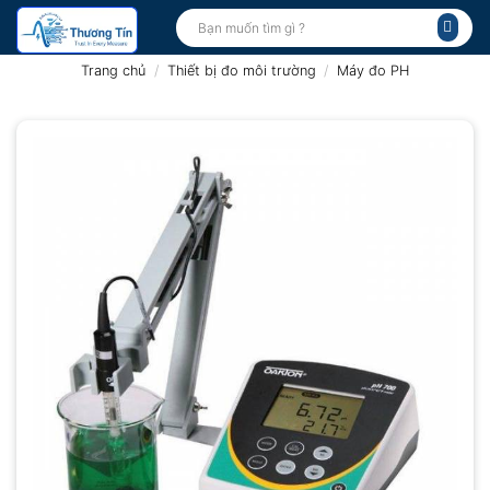
Bỏ
Tìm
kiếm:
qua
nội
Trang chủ
/
Thiết bị đo môi trường
/
Máy đo PH
dung