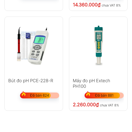
14.360.000
₫
chưa VAT 8%
Bút đo pH PCE-228-R
Máy đo pH Extech
PH100
Đã bán 624
Đã bán 881
2.260.000
₫
chưa VAT 8%