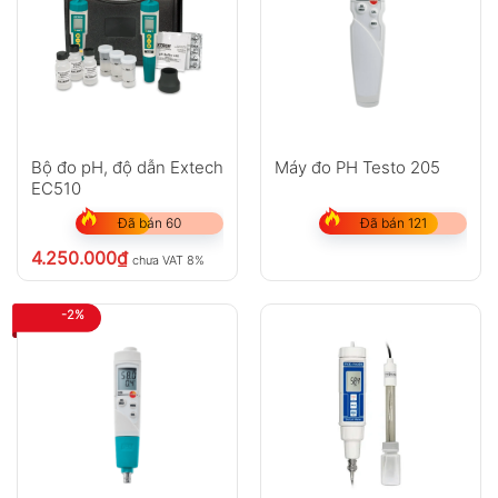
Bộ đo pH, độ dẫn Extech
Máy đo PH Testo 205
EC510
Đã bán 60
Đã bán 121
4.250.000
₫
chưa VAT 8%
-2%