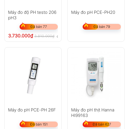
Máy đo độ PH testo 206
Máy đo pH PCE-PH20
pH3
Đã bán 77
Đã bán 79
3.730.000
₫
3.810.000
₫
chưa VAT 8%
Máy đo pH PCE-PH 26F
Máy đo pH thịt Hanna
HI99163
Đã bán 151
Đã bán 627