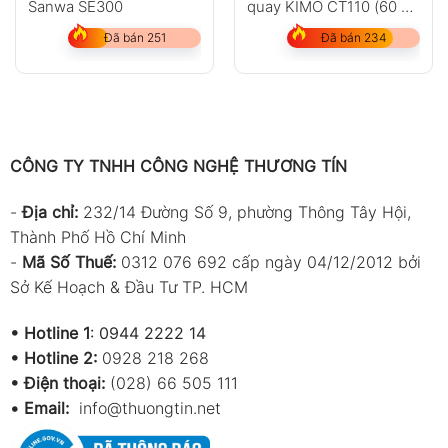
Sanwa SE300
quay KIMO CT110 (60 …
60 000 tr/min & 4 …
Đã bán 251
Đã bán 234
2500 m/min)
CÔNG TY TNHH CÔNG NGHỆ THƯƠNG TÍN
-
Địa chỉ:
232/14 Đường Số 9, phường Thông Tây Hội,
Thành Phố Hồ Chí Minh
-
Mã Số Thuế:
0312 076 692 cấp ngày 04/12/2012 bởi
Sở Kế Hoạch & Đầu Tư TP. HCM
•
Hotline 1
:
0944 2222 14
•
Hotline 2:
0928 218 268
• Điện thoại:
(028) 66 505 111
•
Email:
info@thuongtin.net