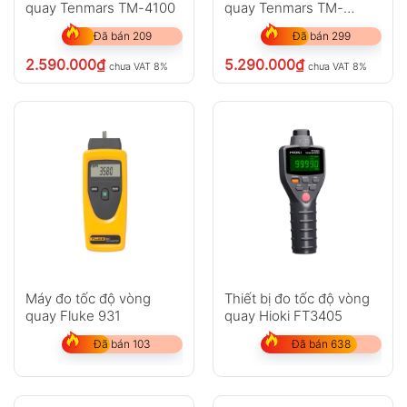
quay Tenmars TM-4100
quay Tenmars TM-
4100D
Đã bán 209
Đã bán 299
2.590.000
₫
5.290.000
₫
chưa VAT 8%
chưa VAT 8%
Máy đo tốc độ vòng
Thiết bị đo tốc độ vòng
quay Fluke 931
quay Hioki FT3405
Đã bán 103
Đã bán 638