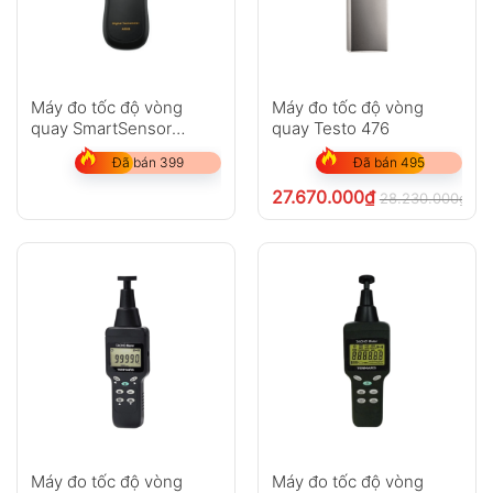
Máy đo tốc độ vòng
Máy đo tốc độ vòng
quay SmartSensor
quay Testo 476
AR926
Đã bán 399
Đã bán 495
27.670.000
₫
28.230.000
₫
ch
Máy đo tốc độ vòng
Máy đo tốc độ vòng