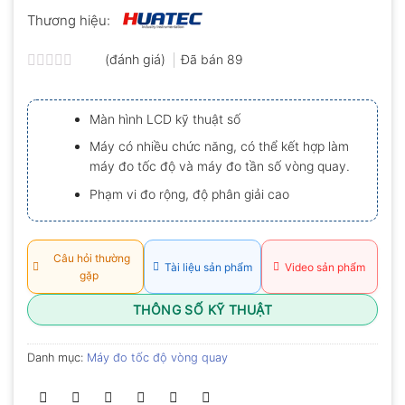
Thương hiệu:
(đánh giá)
Đã bán
89
Được
xếp
hạng
Màn hình LCD kỹ thuật số
0.0
5
Máy có nhiều chức năng, có thể kết hợp làm
sao
máy đo tốc độ và máy đo tần số vòng quay.
Phạm vi đo rộng, độ phân giải cao
Câu hỏi thường
Tài liệu sản phẩm
Video sản phẩm
gặp
THÔNG SỐ KỸ THUẬT
Danh mục:
Máy đo tốc độ vòng quay