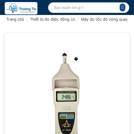
Bỏ
Tìm
kiếm:
qua
nội
Trang chủ
/
Thiết bị đo điện, động cơ
/
Máy đo tốc độ vòng quay
dung