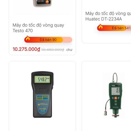
Máy đo tốc độ vòng q
Huatec DT-2234A
Máy đo tốc độ vòng quay
Đã bán 541
Testo 470
Đã bán 90
10.275.000
₫
10.480.000
₫
chưa VAT 8%