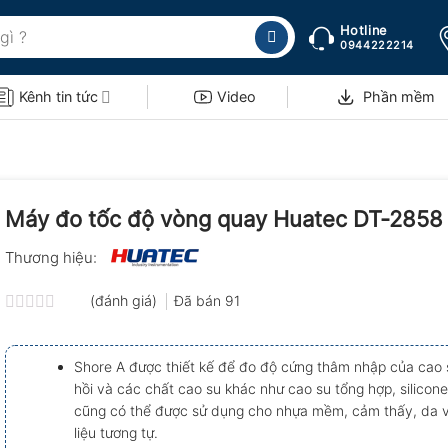
Hotline
0944222214
Kênh tin tức
Video
Phần mềm
Máy đo tốc độ vòng quay Huatec DT-2858
Thương hiệu:
(đánh giá)
Đã bán
91
Được
xếp
hạng
Shore A được thiết kế để đo độ cứng thâm nhập của cao 
0.0
hồi và các chất cao su khác như cao su tổng hợp, silicone
5
sao
cũng có thể được sử dụng cho nhựa mềm, cảm thấy, da v
liệu tương tự.