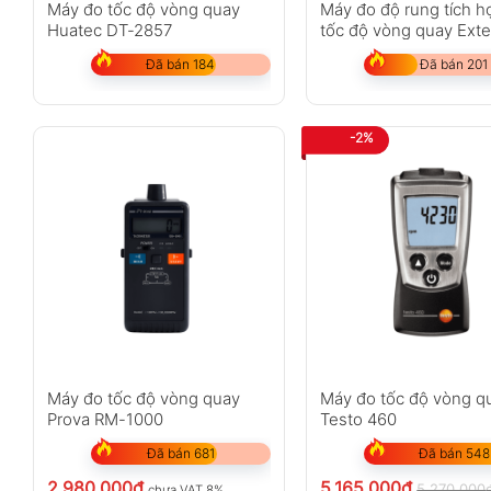
Máy đo tốc độ vòng quay
Máy đo độ rung tích h
Huatec DT-2857
tốc độ vòng quay Ext
461880
Đã bán 184
Đã bán 201
-2%
Máy đo tốc độ vòng quay
Máy đo tốc độ vòng q
Prova RM-1000
Testo 460
Đã bán 681
Đã bán 548
2.980.000
₫
5.165.000
₫
5.270.000
chưa VAT 8%