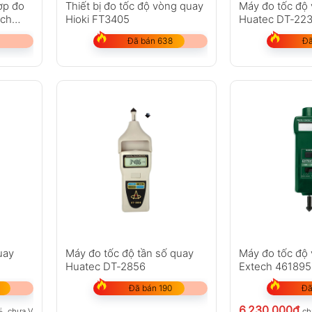
ợp đo
Thiết bị đo tốc độ vòng quay
Máy đo tốc độ
ech
Hioki FT3405
Huatec DT-22
Đã bán 638
Đã
uay
Máy đo tốc độ tần số quay
Máy đo tốc độ
Huatec DT-2856
Extech 461895
Đã bán 190
Đã
6.230.000
₫
₫
chưa VAT 8%
ch