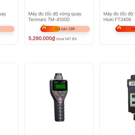
uay
Máy đo tốc độ vòng quay
Máy đo tốc độ
Tenmars TM-4100D
Hioki FT3406
Đã bán 299
Đã
5.290.000
₫
chưa VAT 8%