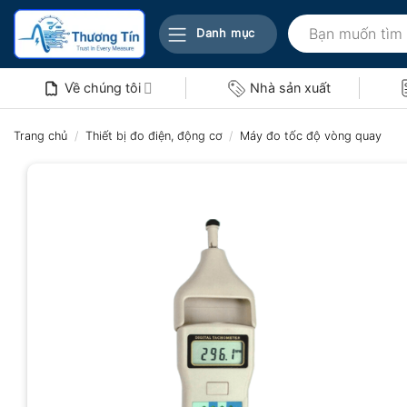
Bỏ
Tìm
qua
Danh mục
kiếm:
nội
dung
Về chúng tôi
Nhà sản xuất
Trang chủ
/
Thiết bị đo điện, động cơ
/
Máy đo tốc độ vòng quay