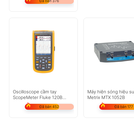
Đã bán 376
Oscilloscope cầm tay
Máy hiện sóng hiệu su
ScopeMeter Fluke 120B
Metrix MTX 1052B
Series
Đã bán 452
Đã bán 177