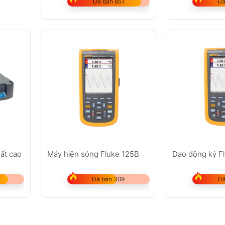
Đã bán 851
Đã
ất cao
Máy hiện sóng Fluke 125B
Dao động ký F
Đã bán 309
Đã