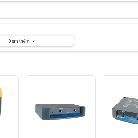
PeakTech – Đức
Xem thêm