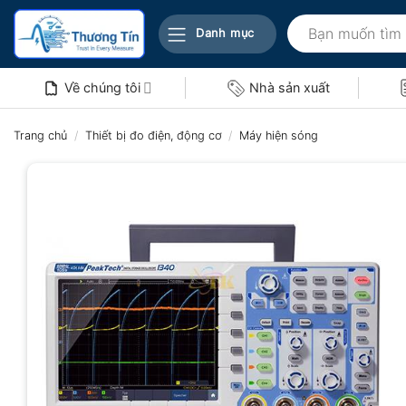
Bỏ
Tìm
qua
Danh mục
kiếm:
nội
dung
Về chúng tôi
Nhà sản xuất
Trang chủ
/
Thiết bị đo điện, động cơ
/
Máy hiện sóng