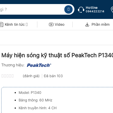
Hotline
0944222214
Kênh tin tức
Video
Phần mềm
Máy hiện sóng kỹ thuật số PeakTech P134
Thương hiệu:
(đánh giá)
Đã bán
103
Được
xếp
hạng
Model: P1340
0.0
5
Băng thông: 60 MHz
sao
Kênh truyền hình: 4 CH