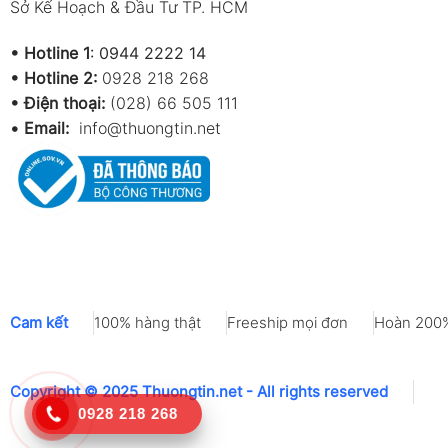
Sở Kế Hoạch & Đầu Tư TP. HCM
•
Hotline 1
:
0944 2222 14
•
Hotline 2:
0928 218 268
• Điện thoại:
(028) 66 505 111
•
Email:
info@thuongtin.net
Cam kết
100% hàng thật
Freeship mọi đơn
Hoàn 200%
Copyright © 2025 Thuongtin.net - All rights reserved
0928 218 268