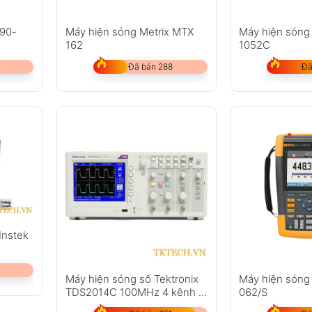
190-
Máy hiện sóng Metrix MTX
Máy hiện sóng
162
1052C
Đã bán 288
Đã
Instek
Máy hiện sóng số Tektronix
Máy hiện sóng
TDS2014C 100MHz 4 kênh 2
062/S
GS/s