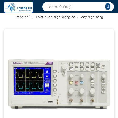
Bỏ
Tìm
kiếm:
qua
nội
Trang chủ
/
Thiết bị đo điện, động cơ
/
Máy hiện sóng
dung