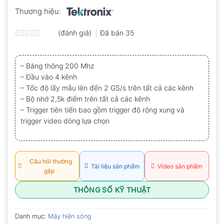
Thương hiệu:
(đánh giá)
Đã bán
35
Được
xếp
hạng
– Băng thông 200 Mhz
0.0
– Đầu vào 4 kênh
5
sao
– Tốc độ lấy mẫu lên đến 2 GS/s trên tất cả các kênh
– Bộ nhớ 2,5k điểm trên tất cả các kênh
– Trigger tiên tiến bao gồm trigger độ rộng xung và
trigger video dòng lựa chọn
Câu hỏi thường
Tài liệu sản phẩm
Video sản phẩm
gặp
THÔNG SỐ KỸ THUẬT
Danh mục:
Máy hiện sóng