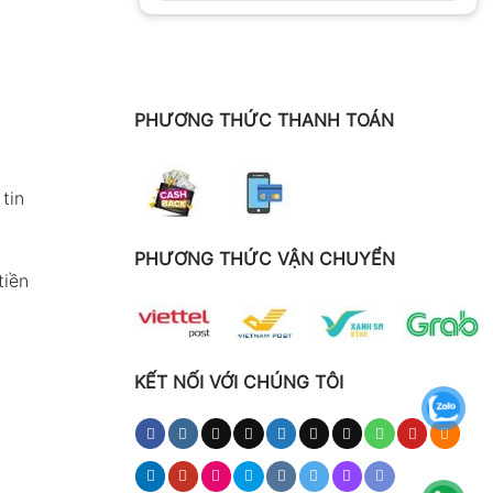
PHƯƠNG THỨC THANH TOÁN
tin
PHƯƠNG THỨC VẬN CHUYỂN
tiền
KẾT NỐI VỚI CHÚNG TÔI