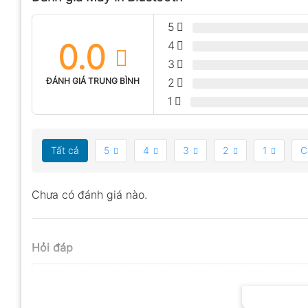
5
0.0
4
3
ĐÁNH GIÁ TRUNG BÌNH
2
1
Tất cả
5
4
3
2
1
C
Chưa có đánh giá nào.
Hỏi đáp