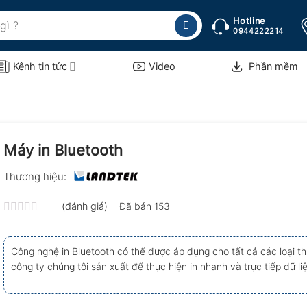
Hotline
0944222214
Kênh tin tức
Video
Phần mềm
Máy in Bluetooth
Thương hiệu:
(đánh giá)
Đã bán
153
Được
xếp
hạng
Công nghệ in Bluetooth có thể được áp dụng cho tất cả các loại thi
0.0
công ty chúng tôi sản xuất để thực hiện in nhanh và trực tiếp dữ li
5
sao