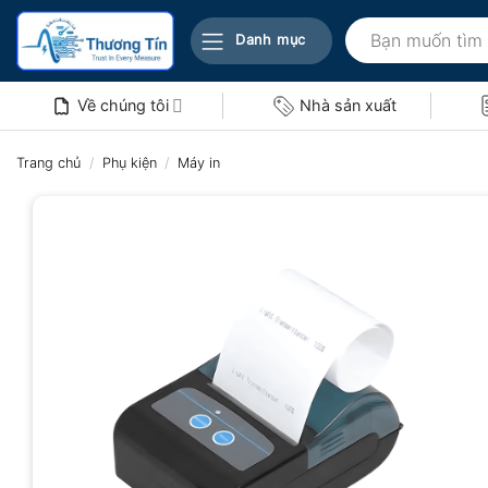
Bỏ
Tìm
qua
Danh mục
kiếm:
nội
dung
Về chúng tôi
Nhà sản xuất
Trang chủ
/
Phụ kiện
/
Máy in