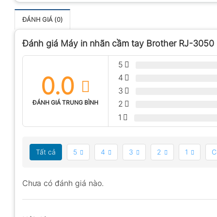
ĐÁNH GIÁ (0)
Đánh giá Máy in nhãn cầm tay Brother RJ-3050
5
0.0
4
3
ĐÁNH GIÁ TRUNG BÌNH
2
1
Tất cả
5
4
3
2
1
C
Chưa có đánh giá nào.