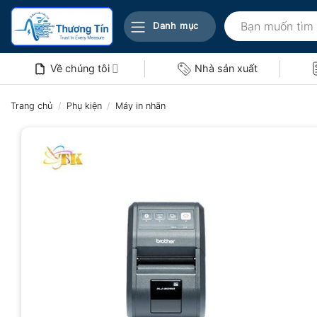
Bỏ
Tìm
qua
Danh mục
kiếm:
nội
dung
Về chúng tôi
Nhà sản xuất
Trang chủ
/
Phụ kiện
/
Máy in nhãn