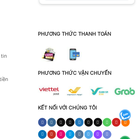
PHƯƠNG THỨC THANH TOÁN
tin
PHƯƠNG THỨC VẬN CHUYỂN
tiền
KẾT NỐI VỚI CHÚNG TÔI