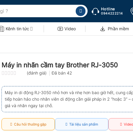
Hotline
0944222214
Kênh tin tức
Video
Phần mềm
Máy in nhãn cầm tay Brother RJ-3050
(đánh giá)
Đã bán
42
Được
xếp
hạng
Máy in di động RJ-3050 nhỏ hơn và nhẹ hơn bao giờ hết, cung cấp 
0.0
tiếp hoàn hảo cho nhân viên di động cần giải pháp in 2 “hoặc 3” –
5
sao
giá và nhãn ngay tại chỗ.
Câu hỏi thường gặp
Tài liệu sản phẩm
Video