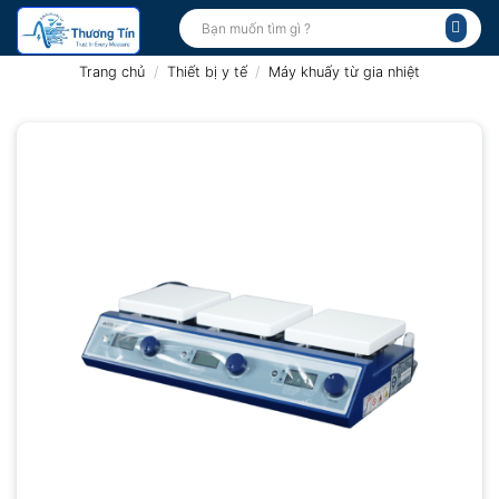
Bỏ
Tìm
kiếm:
qua
nội
Trang chủ
/
Thiết bị y tế
/
Máy khuấy từ gia nhiệt
dung