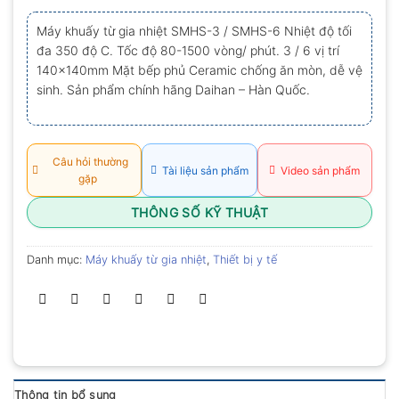
xếp
hạng
Máy khuấy từ gia nhiệt SMHS-3 / SMHS-6 Nhiệt độ tối
0.0
đa 350 độ C. Tốc độ 80-1500 vòng/ phút. 3 / 6 vị trí
5
sao
140x140mm Mặt bếp phủ Ceramic chống ăn mòn, dễ vệ
sinh. Sản phẩm chính hãng Daihan – Hàn Quốc.
Câu hỏi thường
Tài liệu sản phẩm
Video sản phẩm
gặp
THÔNG SỐ KỸ THUẬT
Danh mục:
Máy khuấy từ gia nhiệt
,
Thiết bị y tế
Thông tin bổ sung