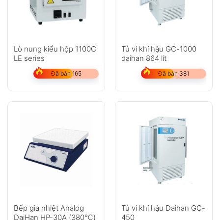
Lò nung kiểu hộp 1100C
Tủ vi khí hậu GC-1000
LE series
daihan 864 lít
Đã bán 165
Đã bán 381
Bếp gia nhiệt Analog
Tủ vi khí hậu Daihan GC-
DaiHan HP-30A (380℃)
450