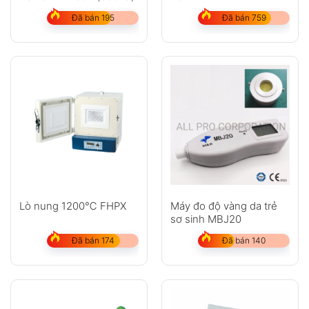
Đã bán 195
Đã bán 759
Lò nung 1200℃ FHPX
Máy đo độ vàng da trẻ
sơ sinh MBJ20
Đã bán 174
Đã bán 140