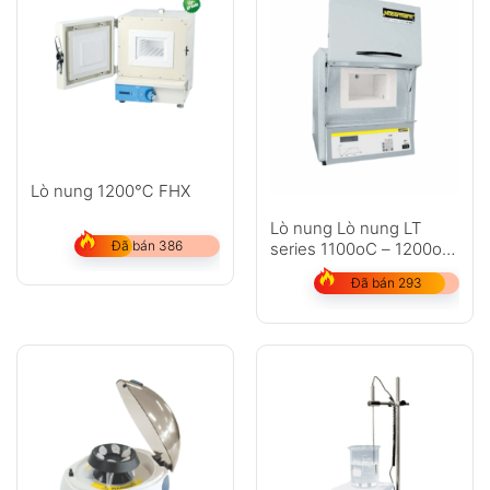
Lò nung 1200℃ FHX
Lò nung Lò nung LT
Đã bán 386
series 1100oC – 1200oC
cửa nâng
Đã bán 293