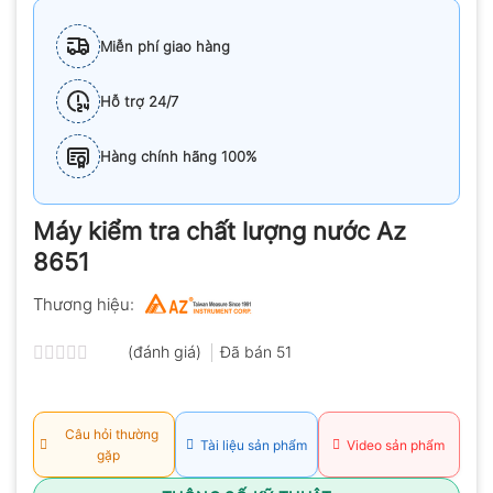
Miễn phí giao hàng
Hỗ trợ 24/7
Hàng chính hãng 100%
Máy kiểm tra chất lượng nước Az
8651
Thương hiệu:
(đánh giá)
Đã bán
51
Được
xếp
hạng
0.0
Câu hỏi thường
Tài liệu sản phẩm
Video sản phẩm
5
gặp
sao