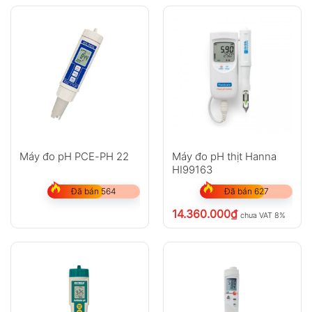
Máy đo pH PCE-PH 22
Máy đo pH thịt Hanna
HI99163
Đã bán 564
Đã bán 627
14.360.000
₫
chưa VAT 8%