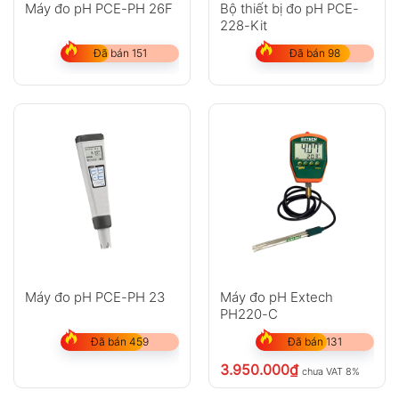
Máy đo pH PCE-PH 26F
Bộ thiết bị đo pH PCE-
228-Kit
Đã bán 151
Đã bán 98
Máy đo pH PCE-PH 23
Máy đo pH Extech
PH220-C
Đã bán 459
Đã bán 131
3.950.000
₫
chưa VAT 8%