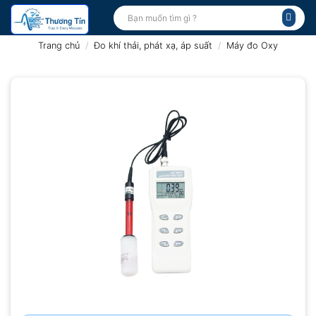
Bỏ
Tìm
kiếm:
qua
nội
Trang chủ
/
Đo khí thải, phát xạ, áp suất
/
Máy đo Oxy
dung