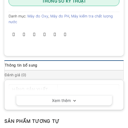
THÔNG SỐ KỸ THUẬT
Danh mục:
Máy đo Oxy
,
Máy đo PH
,
Máy kiểm tra chất lượng
nước
Thông tin bổ sung
Đánh giá (0)
HÃNG SẢN XUẤT
AZ-Instruments – Taiwan
Xem thêm
SẢN PHẨM TƯƠNG TỰ