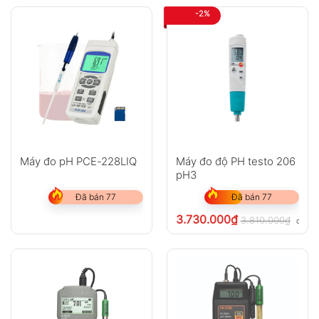
-2%
Máy đo pH PCE-228LIQ
Máy đo độ PH testo 206
pH3
Đã bán 77
Đã bán 77
3.730.000
₫
3.810.000
₫
chưa 