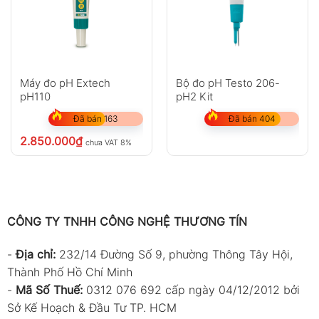
Máy đo pH Extech
Bộ đo pH Testo 206-
pH110
pH2 Kit
Đã bán 163
Đã bán 404
2.850.000
₫
chưa VAT 8%
CÔNG TY TNHH CÔNG NGHỆ THƯƠNG TÍN
-
Địa chỉ:
232/14 Đường Số 9, phường Thông Tây Hội,
Thành Phố Hồ Chí Minh
-
Mã Số Thuế:
0312 076 692 cấp ngày 04/12/2012 bởi
Sở Kế Hoạch & Đầu Tư TP. HCM