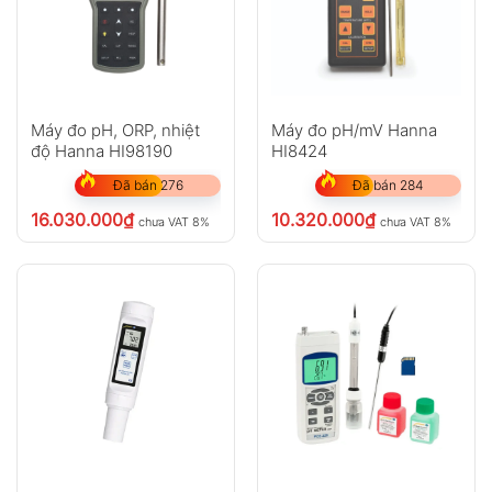
Máy đo pH, ORP, nhiệt
Máy đo pH/mV Hanna
độ Hanna HI98190
HI8424
Đã bán 276
Đã bán 284
16.030.000
₫
10.320.000
₫
chưa VAT 8%
chưa VAT 8%