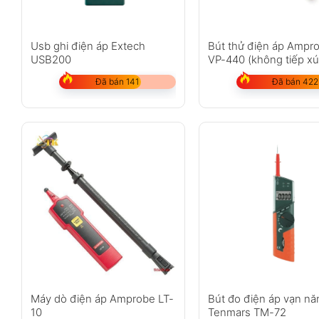
Usb ghi điện áp Extech
Bút thử điện áp Ampr
USB200
VP-440 (không tiếp xú
Đã bán 141
Đã bán 422
Máy dò điện áp Amprobe LT-
Bút đo điện áp vạn nă
10
Tenmars TM-72