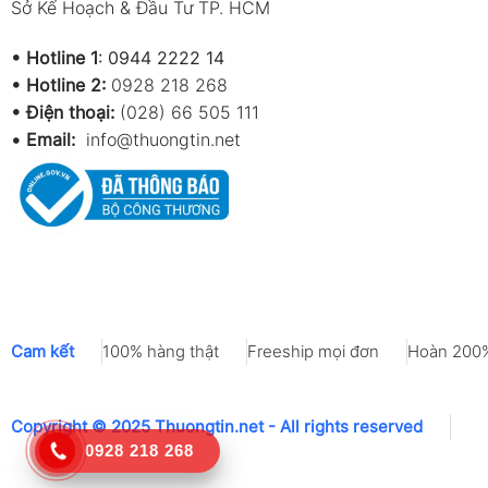
Sở Kế Hoạch & Đầu Tư TP. HCM
•
Hotline 1
:
0944 2222 14
•
Hotline 2:
0928 218 268
• Điện thoại:
(028) 66 505 111
•
Email:
info@thuongtin.net
Cam kết
100% hàng thật
Freeship mọi đơn
Hoàn 200%
Copyright © 2025 Thuongtin.net - All rights reserved
0928 218 268