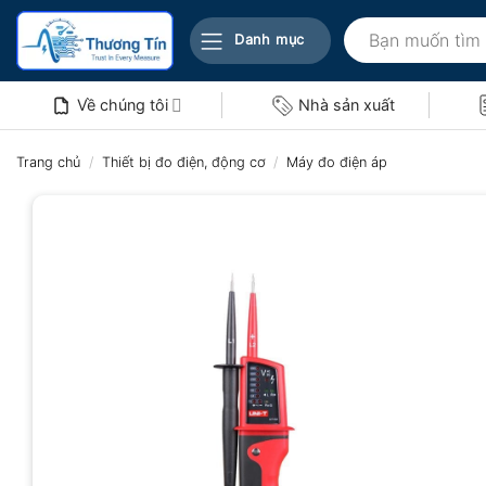
Bỏ
Tìm
qua
Danh mục
kiếm:
nội
dung
Về chúng tôi
Nhà sản xuất
Trang chủ
/
Thiết bị đo điện, động cơ
/
Máy đo điện áp