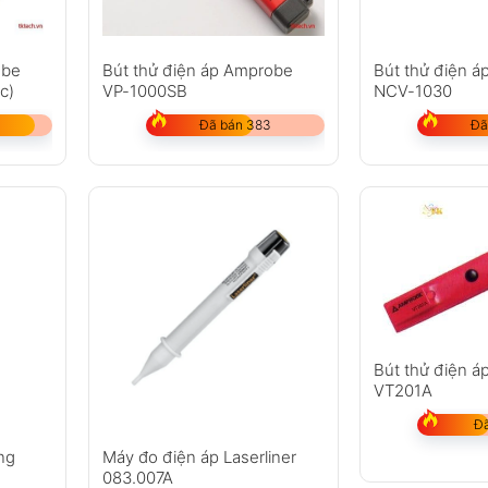
obe
Bút thử điện áp Amprobe
Bút thử điện 
c)
VP-1000SB
NCV-1030
Đã bán 383
Đã
Bút thử điện 
VT201A
Đã
ng
Máy đo điện áp Laserliner
083.007A