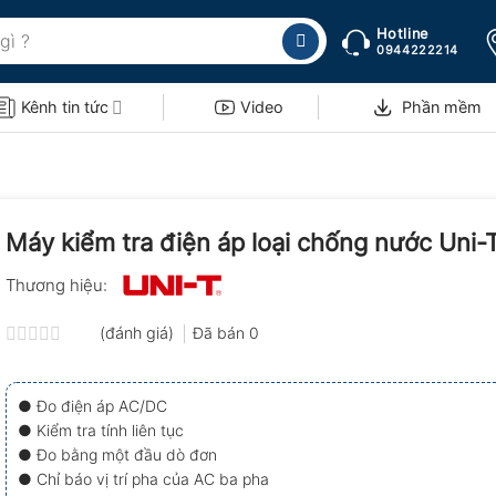
Hotline
0944222214
Kênh tin tức
Video
Phần mềm
Máy kiểm tra điện áp loại chống nước Uni
Thương hiệu:
(đánh giá)
Đã bán
0
Được
xếp
hạng
● Đo điện áp AC/DC
0.0
● Kiểm tra tính liên tục
5
sao
● Đo bằng một đầu dò đơn
● Chỉ báo vị trí pha của AC ba pha