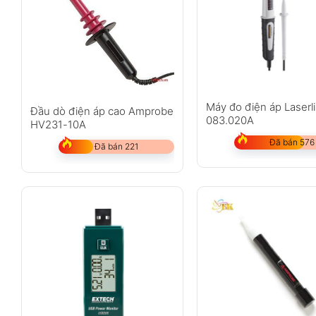
Máy đo điện áp Laserl
Đầu dò điện áp cao Amprobe
083.020A
HV231-10A
Đã bán 576
Đã bán 221