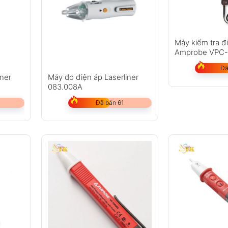
Máy kiểm tra đ
Amprobe VPC-
Đã
iner
Máy đo điện áp Laserliner
083.008A
Đã bán 61