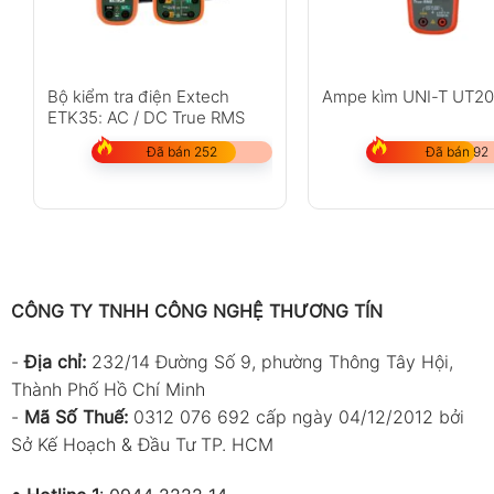
Bộ kiểm tra điện Extech
Ampe kìm UNI-T UT2
ETK35: AC / DC True RMS
Đã bán 252
Đã bán 92
CÔNG TY TNHH CÔNG NGHỆ THƯƠNG TÍN
-
Địa chỉ:
232/14 Đường Số 9, phường Thông Tây Hội,
Thành Phố Hồ Chí Minh
-
Mã Số Thuế:
0312 076 692 cấp ngày 04/12/2012 bởi
Sở Kế Hoạch & Đầu Tư TP. HCM