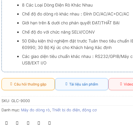
8 Các Loại Dòng Điện Rò Khác Nhau
Chế độ đo dòng rò khác nhau：Đỉnh DC/AC/AC+DC/AC
Giới hạn trên & dưới cho phán quyết ĐẠT/THẤT BẠI
Chế độ đo với chức năng SELV/CONV
50 Điều kiện thử nghiệm đặt trước Tuân theo tiêu chuẩn I
60990; 30 Bộ Ký ức cho Khách hàng Xác định
Các giao diện tiêu chuẩn khác nhau：RS232/GPIB/Máy chủ
USB/EXT I/O
Câu hỏi thường gặp
Tài liệu sản phẩm
Video
SKU:
GLC-9000
Danh mục:
Máy đo dòng rò
,
Thiết bị đo điện, động cơ