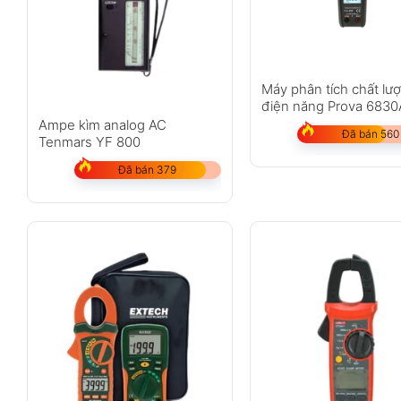
Máy phân tích chất lư
điện năng Prova 6830
3007
Ampe kìm analog AC
Đã bán 560
Tenmars YF 800
Đã bán 379