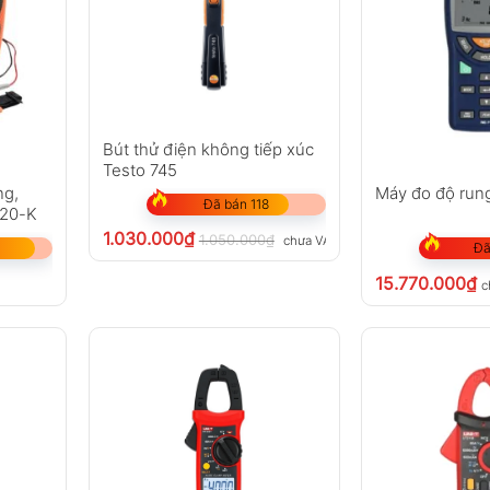
Bút thử điện không tiếp xúc
Testo 745
ng,
Máy đo độ run
Đã bán 118
620-K
1.030.000
₫
1.050.000
₫
chưa VAT 8%
Đã
15.770.000
₫
c