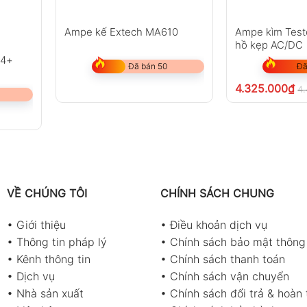
Ampe kế Extech MA610
Ampe kìm Test
hồ kẹp AC/DC
04+
Đã bán 50
Đã
4.325.000
₫
4
VỀ CHÚNG TÔI
CHÍNH SÁCH CHUNG
•
Giới thiệu
•
Điều khoản dịch vụ
•
Thông tin pháp lý
•
Chính sách bảo mật thông 
•
Kênh thông tin
•
Chính sách thanh toán
•
Dịch vụ
•
Chính sách vận chuyển
•
Nhà sản xuất
•
Chính sách đổi trả & hoàn 