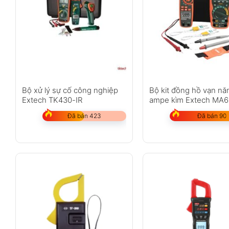
Bộ xử lý sự cố công nghiệp
Bộ kit đồng hồ vạn nă
Extech TK430-IR
ampe kìm Extech MA
Đã bán 423
Đã bán 90