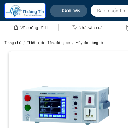
Bỏ
Tìm
qua
Danh mục
kiếm:
nội
dung
Về chúng tôi
Nhà sản xuất
Trang chủ
/
Thiết bị đo điện, động cơ
/
Máy đo dòng rò