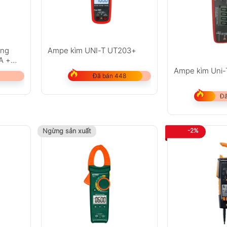
ợng
Ampe kìm UNI-T UT203+
A +
Ampe kìm Uni-
Đã bán 448
Đã
-2%
Ngừng sản xuất