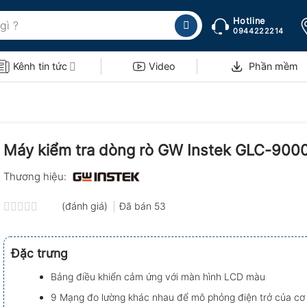
Hotline
0944222214
Kênh tin tức
Video
Phần mềm
Máy kiểm tra dòng rò GW Instek GLC-900
Thương hiệu:
(đánh giá)
Đã bán
53
Được
xếp
hạng
Đặc trưng
0.0
5
Bảng điều khiển cảm ứng với màn hình LCD màu
sao
9 Mạng đo lường khác nhau để mô phỏng điện trở của cơ 