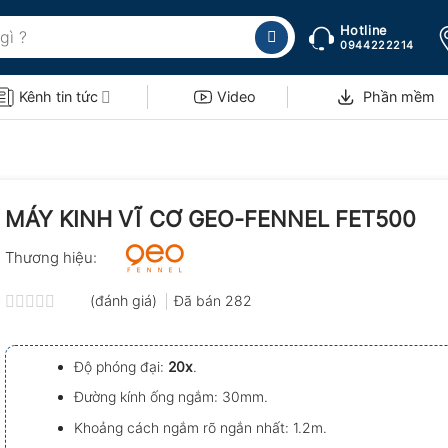
Hotline
0944222214
Kênh tin tức
Video
Phần mềm
MÁY KINH VĨ CƠ GEO-FENNEL FET500
Thương hiệu:
(đánh giá)
Đã bán
282
Được
xếp
hạng
Độ phóng đại:
20x
.
0.0
5
Đường kính ống ngắm: 30mm.
sao
Khoảng cách ngắm rõ ngắn nhất: 1.2m.