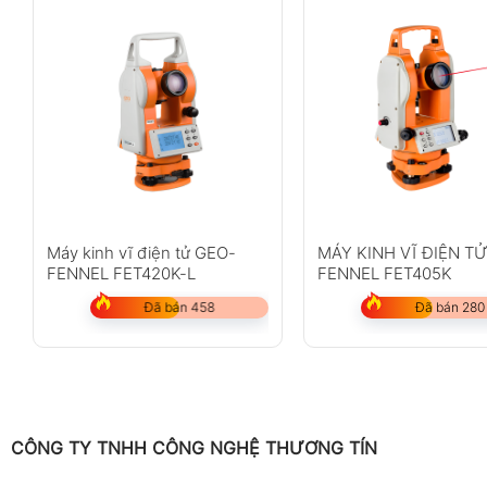
Máy kinh vĩ điện tử GEO-
MÁY KINH VĨ ĐIỆN T
FENNEL FET420K-L
FENNEL FET405K
Đã bán 458
Đã bán 280
CÔNG TY TNHH CÔNG NGHỆ THƯƠNG TÍN