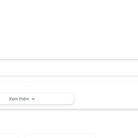
Geo-Fennel – Đức
Xem thêm