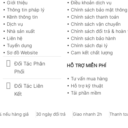
•
Giới thiệu
•
Điều khoản dịch vụ
•
Thông tin pháp lý
•
Chính sách bảo mật thông 
•
Kênh thông tin
•
Chính sách thanh toán
•
Dịch vụ
•
Chính sách vận chuyển
•
Nhà sản xuất
•
Chính sách đổi trả & hoàn 
•
Liên hệ
•
Chính sách bảo hành
•
Tuyển dụng
•
Chính sách đại lý
•
Sơ đồ Website
•
Cam kết chất lượng
Đối Tác Phân
HỖ TRỢ MIỄN PHÍ
Phối
•
Tư vấn mua hàng
Đối Tác Liên
•
Hỗ trợ kỹ thuật
•
Tải phần mềm
Kết
 nếu hàng giả
30 ngày đổi trả
Giao nhanh 2h
Thanh toá