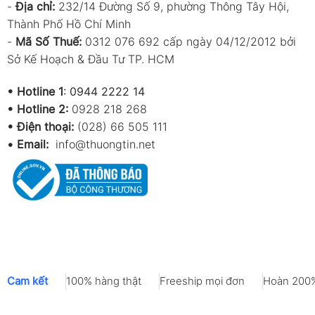
-
Địa chỉ:
232/14 Đường Số 9, phường Thông Tây Hội,
Thành Phố Hồ Chí Minh
-
Mã Số Thuế:
0312 076 692 cấp ngày 04/12/2012 bởi
Sở Kế Hoạch & Đầu Tư TP. HCM
•
Hotline 1
:
0944 2222 14
•
Hotline 2:
0928 218 268
• Điện thoại:
(028) 66 505 111
•
Email:
info@thuongtin.net
Cam kết
100% hàng thật
Freeship mọi đơn
Hoàn 200%