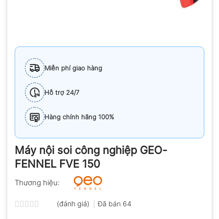
Miễn phí giao hàng
Hỗ trợ 24/7
Hàng chính hãng 100%
Máy nội soi công nghiệp GEO-
FENNEL FVE 150
Thương hiệu:
(đánh giá)
Đã bán
64
Được