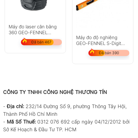
Máy đo laser cân bằng
360 GEO-FENNEL
Máy đo độ nghiêng
LinerPointer
Đã bán 467
GEO-FENNEL S-Digit
120WL
Đã bán 390
CÔNG TY TNHH CÔNG NGHỆ THƯƠNG TÍN
-
Địa chỉ:
232/14 Đường Số 9, phường Thông Tây Hội,
Thành Phố Hồ Chí Minh
-
Mã Số Thuế:
0312 076 692 cấp ngày 04/12/2012 bởi
Sở Kế Hoạch & Đầu Tư TP. HCM