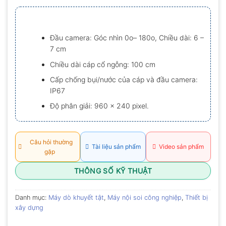
xếp
hạng
0.0
5
sao
Đầu camera: Góc nhìn 0o– 180o, Chiều dài: 6 –
7 cm
Chiều dài cáp cổ ngỗng: 100 cm
Cấp chống bụi/nước của cáp và đầu camera:
IP67
Độ phân giải: 960 x 240 pixel.
Câu hỏi thường
Tài liệu sản phẩm
Video sản phẩm
gặp
THÔNG SỐ KỸ THUẬT
Danh mục:
Máy dò khuyết tật
,
Máy nội soi công nghiệp
,
Thiết bị
xây dựng