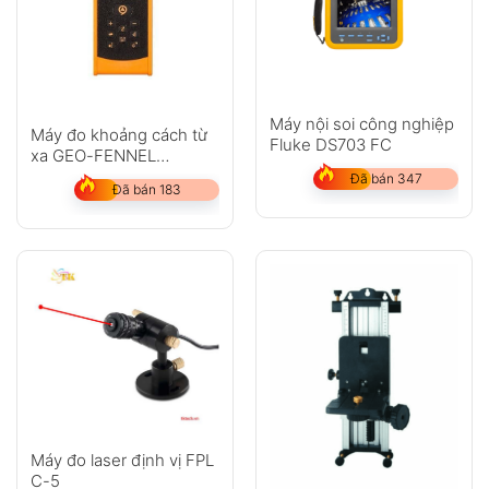
Máy nội soi công nghiệp
Máy đo khoảng cách từ
Fluke DS703 FC
xa GEO-FENNEL
GeoDist 40
Đã bán 347
Đã bán 183
Máy đo laser định vị FPL
C-5