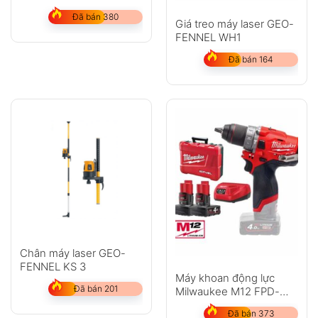
Đã bán 380
Giá treo máy laser GEO-
FENNEL WH1
Đã bán 164
Chân máy laser GEO-
FENNEL KS 3
Máy khoan động lực
Đã bán 201
Milwaukee M12 FPD-
402C
Đã bán 373