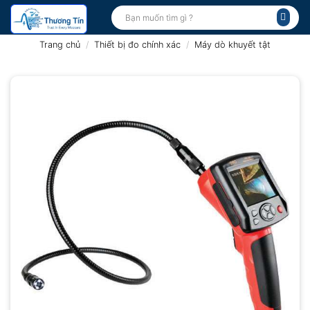
Bỏ
Tìm
kiếm:
qua
nội
Trang chủ
/
Thiết bị đo chính xác
/
Máy dò khuyết tật
dung