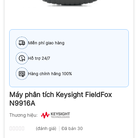
Miễn phí giao hàng
Hỗ trợ 24/7
Hàng chính hãng 100%
Máy phân tích Keysight FieldFox
N9916A
Thương hiệu:
(đánh giá)
Đã bán
30
Được