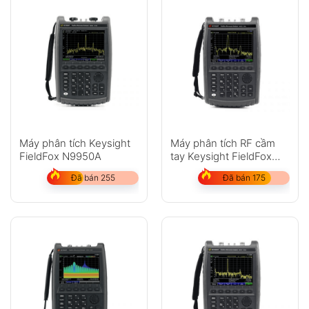
Máy phân tích Keysight
Máy phân tích RF cầm
FieldFox N9950A
tay Keysight FieldFox
N9915A
Đã bán 255
Đã bán 175