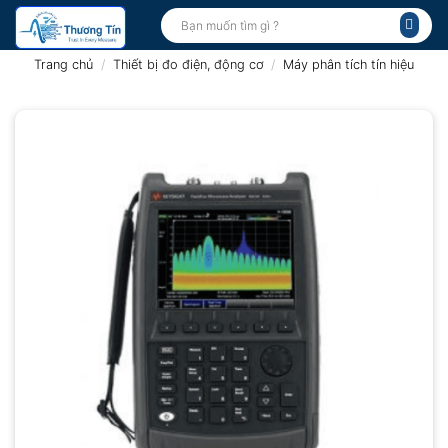
Bỏ
Tìm
kiếm:
qua
nội
Trang chủ
/
Thiết bị đo điện, động cơ
/
Máy phân tích tín hiệu
dung