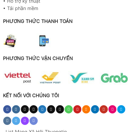
•
Hỗ trợ kỹ thuật
•
Tải phần mềm
PHƯƠNG THỨC THANH TOÁN
PHƯƠNG THỨC VẬN CHUYỂN
KẾT NỐI VỚI CHÚNG TÔI
.
List Mạng Xã Hội Thuongtin