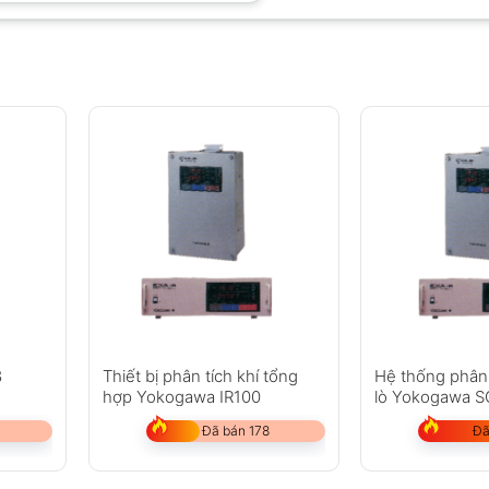
8
Thiết bị phân tích khí tổng
Hệ thống phân 
hợp Yokogawa IR100
lò Yokogawa 
Đã bán 178
Đã