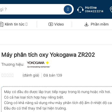
Hotline
0944222214
Kênh tin tức
Video
Phần mềm
Máy phân tích oxy Yokogawa ZR202
Thương hiệu:
(đánh giá)
Đã bán
139
Được
xếp
hạng
Máy có đầu đo được lắp trực tiếp ngay trong lò nung hoặc nồi hơi.
0.0
Có cả hai loại tích hợp hay riêng biệt.
5
sao
Cũng có khả năng sử dụng như máy phân tích độ ẩm ở nhiệt độ ca
Đầu đo có thể thay thế tại hiện trường.