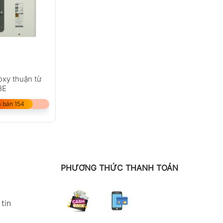
oxy thuận từ
8E
 bán 154
PHƯƠNG THỨC THANH TOÁN
tin