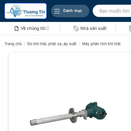
Bỏ
Tìm
qua
Danh mục
kiếm:
nội
dung
Về chúng tôi
Nhà sản xuất
Trang chủ
/
Đo khí thải, phát xạ, áp suất
/
Máy phân tích khí thải