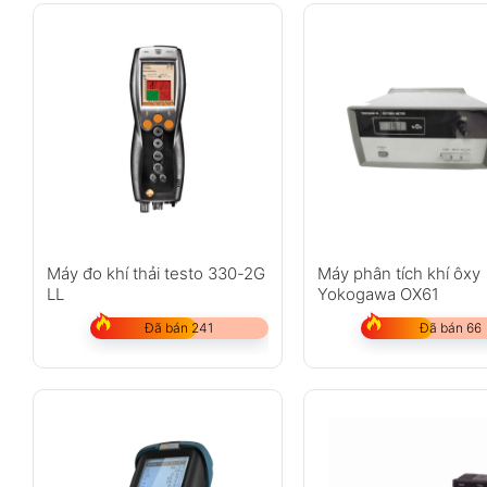
Máy đo khí thải testo 330-2G
Máy phân tích khí ôxy
LL
Yokogawa OX61
Đã bán 241
Đã bán 66