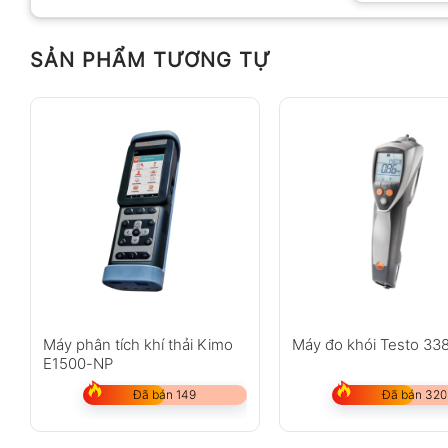
SẢN PHẨM TƯƠNG TỰ
Anh
Chị
Không có bình luận nào
Máy phân tích khí thải Kimo
Máy đo khói Testo 33
E1500-NP
Đã bán 149
Đã bán 320