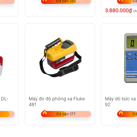
Đã bán 282
Đã
3.880.000
₫
ch
 DL-
Máy đo độ phóng xạ Fluke
Máy dò bức xạ
481
92
Đã bán 177
Đã