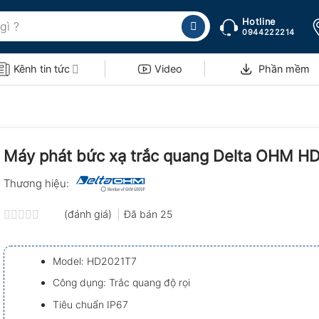
Hotline
0944222214
Kênh tin tức
Video
Phần mềm
Máy phát bức xạ trắc quang Delta OHM H
Thương hiệu:
(đánh giá)
Đã bán
25
Được
xếp
hạng
Model: HD2021T7
0.0
5
Công dụng: Trắc quang độ rọi
sao
Tiêu chuẩn IP67