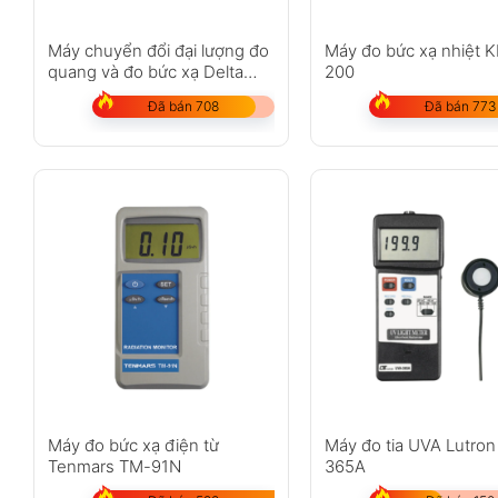
Máy chuyển đổi đại lượng đo
Máy đo bức xạ nhiệt 
quang và đo bức xạ Delta
200
Ohm HD2021T serie
Đã bán 708
Đã bán 773
Máy đo bức xạ điện từ
Máy đo tia UVA Lutro
Tenmars TM-91N
365A