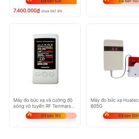
Đã bán 528
Đã bán 150
7.400.000
₫
chưa VAT 8%
Máy đo bức xạ và cường độ
Máy đo bức xạ Huatec
sóng vô tuyến RF Tenmars
805G
TM-93
Đã bán 163
Đã bán 500