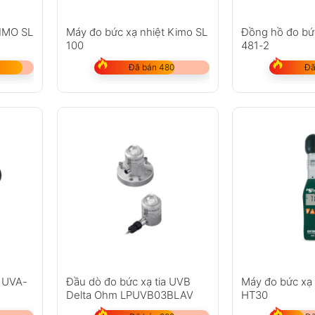
KIMO SL
Máy đo bức xạ nhiệt Kimo SL
Đồng hồ đo bứ
100
481-2
Đã bán 480
Đã
n UVA-
Đầu dò đo bức xạ tia UVB
Máy đo bức xạ 
Delta Ohm LPUVB03BLAV
HT30