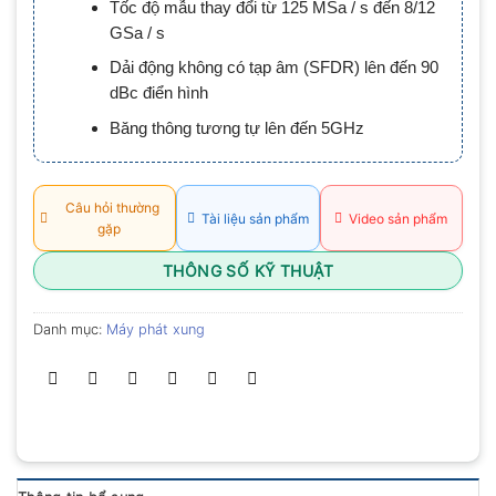
Tốc độ mẫu thay đổi từ 125 MSa / s đến 8/12
0.0
5
GSa / s
sao
Dải động không có tạp âm (SFDR) lên đến 90
dBc điển hình
Băng thông tương tự lên đến 5GHz
Câu hỏi thường
Tài liệu sản phẩm
Video sản phẩm
gặp
THÔNG SỐ KỸ THUẬT
Danh mục:
Máy phát xung