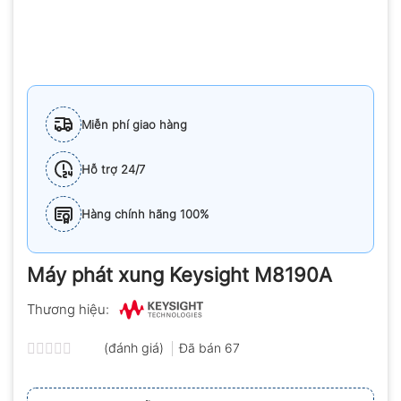
Miễn phí giao hàng
Hỗ trợ 24/7
Hàng chính hãng 100%
Máy phát xung Keysight M8190A
Thương hiệu:
(đánh giá)
Đã bán
67
Được
xếp
hạng