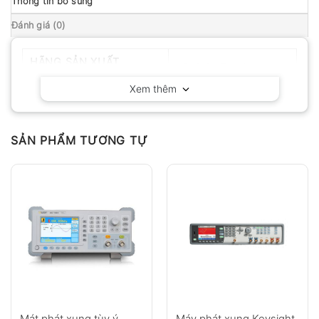
Thông tin bổ sung
Đánh giá (0)
HÃNG SẢN XUẤT
KEYSIGHT – Mỹ
Xem thêm
SẢN PHẨM TƯƠNG TỰ
Mát phát xung tùy ý
Máy phát xung Keysight