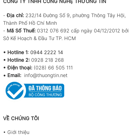
CÔNG TY TNHH CÔNG NGHỆ THƯƠNG TÍN
-
Địa chỉ:
232/14 Đường Số 9, phường Thông Tây Hội,
Thành Phố Hồ Chí Minh
-
Mã Số Thuế:
0312 076 692 cấp ngày 04/12/2012 bởi
Sở Kế Hoạch & Đầu Tư TP. HCM
•
Hotline 1
:
0944 2222 14
•
Hotline 2:
0928 218 268
• Điện thoại:
(028) 66 505 111
•
Email:
info@thuongtin.net
VỀ CHÚNG TÔI
•
Giới thiệu