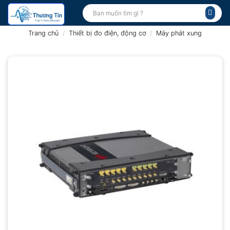
Bỏ
Tìm
kiếm:
qua
nội
Trang chủ
/
Thiết bị đo điện, động cơ
/
Máy phát xung
dung