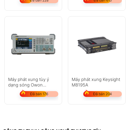
Đã bán 228
Đã bán 615
Máy phát xung tùy ý
Máy phát xung Keysight
dạng sóng Owon
M8195A
AG1011F
Đã bán 176
Đã bán 204