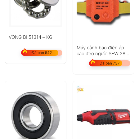
VÒNG BI 51314 – KG
Máy cảnh báo điện áp
Đã bán 542
cao đeo người SEW 287
SVD
Đã bán 737