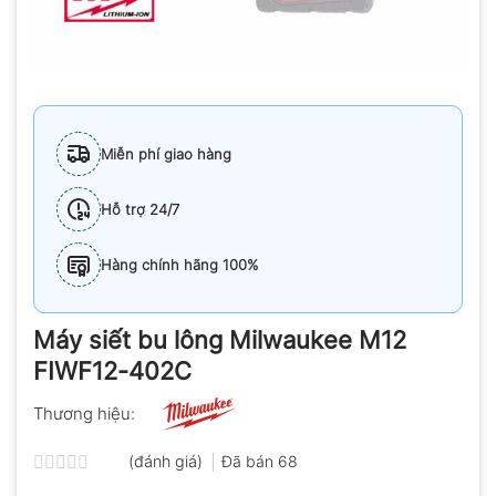
Miễn phí giao hàng
Hỗ trợ 24/7
Hàng chính hãng 100%
Máy siết bu lông Milwaukee M12
FIWF12-402C
Thương hiệu:
(đánh giá)
Đã bán
68
Được