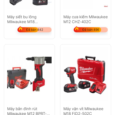
Máy siết bu lông
Máy cưa kiếm Milwaukee
Milwaukee M18
M12 CHZ-402C
FHIWF12-502X SET
Đã bán 442
Đã bán 496
(2pin x 5.0Ah, 1 sạc)
Máy bắn đinh rút
Máy vặn vít Milwaukee
Milwaukee M12 BPRT-
M18 FID2-502C