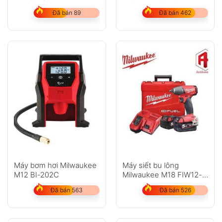
202C
Đã bán 89
Đã bán 462
Máy bơm hơi Milwaukee
Máy siết bu lông
M12 BI-202C
Milwaukee M18 FIW12-
502C
Đã bán 563
Đã bán 526