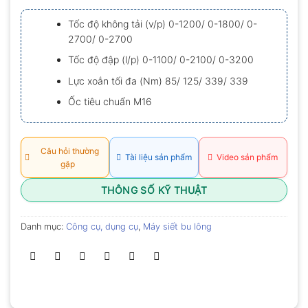
xếp
hạng
Tốc độ không tải (v/p) 0-1200/ 0-1800/ 0-
0.0
2700/ 0-2700
5
sao
Tốc độ đập (l/p) 0-1100/ 0-2100/ 0-3200
Lực xoắn tối đa (Nm) 85/ 125/ 339/ 339
Ốc tiêu chuẩn M16
Câu hỏi thường
Tài liệu sản phẩm
Video sản phẩm
gặp
THÔNG SỐ KỸ THUẬT
Danh mục:
Công cụ, dụng cụ
,
Máy siết bu lông