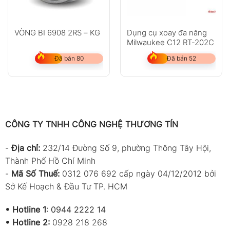
VÒNG BI 6908 2RS – KG
Dụng cụ xoay đa năng
Milwaukee C12 RT-202C
Đã bán 80
Đã bán 52
CÔNG TY TNHH CÔNG NGHỆ THƯƠNG TÍN
-
Địa chỉ:
232/14 Đường Số 9, phường Thông Tây Hội,
Thành Phố Hồ Chí Minh
-
Mã Số Thuế:
0312 076 692 cấp ngày 04/12/2012 bởi
Sở Kế Hoạch & Đầu Tư TP. HCM
•
Hotline 1
:
0944 2222 14
•
Hotline 2:
0928 218 268