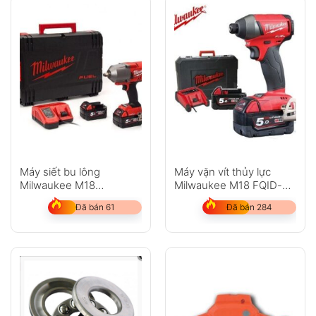
Máy siết bu lông
Máy vặn vít thủy lực
Milwaukee M18
Milwaukee M18 FQID-
ONEFHIWF12-502X
502X
Đã bán 61
Đã bán 284