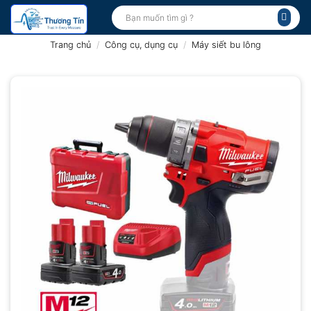
Bỏ
Tìm
kiếm:
qua
nội
Trang chủ
/
Công cụ, dụng cụ
/
Máy siết bu lông
dung