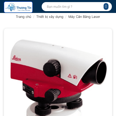
Bỏ
Tìm
kiếm:
qua
nội
Trang chủ
/
Thiết bị xây dựng
/
Máy Cân Bằng Laser
dung