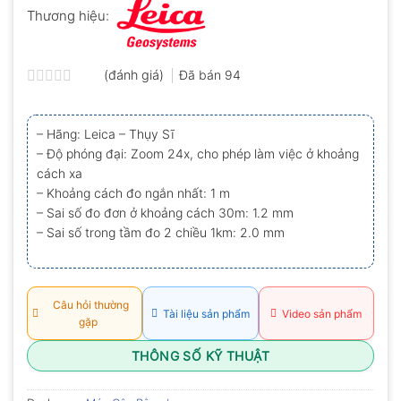
Thương hiệu:
(đánh giá)
Đã bán
94
Được
xếp
hạng
– Hãng: Leica – Thụy Sĩ
0.0
– Độ phóng đại: Zoom 24x, cho phép làm việc ở khoảng
5
sao
cách xa
– Khoảng cách đo ngắn nhất: 1 m
– Sai số đo đơn ở khoảng cách 30m: 1.2 mm
– Sai số trong tầm đo 2 chiều 1km: 2.0 mm
Câu hỏi thường
Tài liệu sản phẩm
Video sản phẩm
gặp
THÔNG SỐ KỸ THUẬT