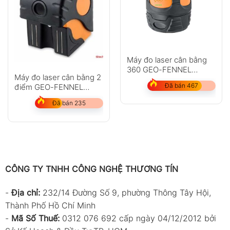
Máy đo laser cân bằng
360 GEO-FENNEL
Máy đo laser cân bằng 2
LinerPointer
Đã bán 467
điểm GEO-FENNEL
Duo-Pointer
Đã bán 235
CÔNG TY TNHH CÔNG NGHỆ THƯƠNG TÍN
-
Địa chỉ:
232/14 Đường Số 9, phường Thông Tây Hội,
Thành Phố Hồ Chí Minh
-
Mã Số Thuế:
0312 076 692 cấp ngày 04/12/2012 bởi