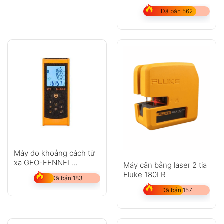
Multi-Pointer
Đã bán 562
Máy đo khoảng cách từ
xa GEO-FENNEL
Máy cân bằng laser 2 tia
GeoDist 40
Fluke 180LR
Đã bán 183
Đã bán 157