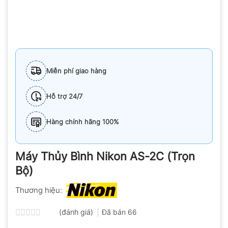
Miễn phí giao hàng
Hỗ trợ 24/7
Hàng chính hãng 100%
Máy Thủy Bình Nikon AS-2C (Trọn
Bộ)
Thương hiệu:
(đánh giá)
Đã bán
66
Được