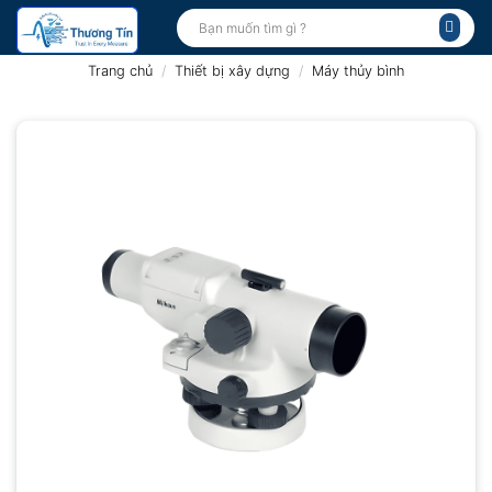
Bỏ
Tìm
kiếm:
qua
nội
Trang chủ
/
Thiết bị xây dựng
/
Máy thủy bình
dung