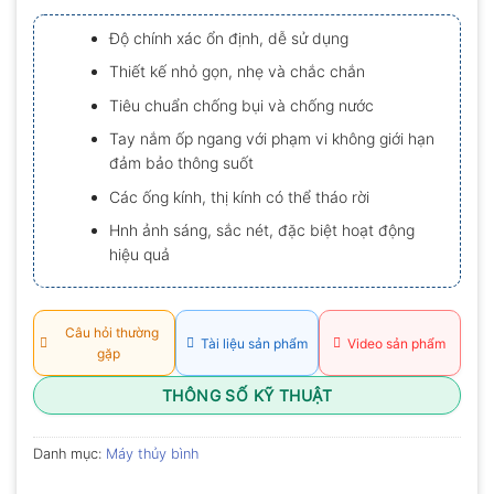
xếp
hạng
Độ chính xác ổn định, dễ sử dụng
0.0
5
Thiết kế nhỏ gọn, nhẹ và chắc chắn
sao
Tiêu chuẩn chống bụi và chống nước
Tay nắm ốp ngang với phạm vi không giới hạn
đảm bảo thông suốt
Các ống kính, thị kính có thể tháo rời
Hnh ảnh sáng, sắc nét, đặc biệt hoạt động
hiệu quả
Câu hỏi thường
Tài liệu sản phẩm
Video sản phẩm
gặp
THÔNG SỐ KỸ THUẬT
Danh mục:
Máy thủy bình