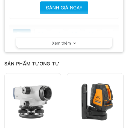
ĐÁNH GIÁ NGAY
Tất cả
5
4
3
2
1
Xem thêm
Có video
Có ảnh
Chưa có đánh giá nào.
SẢN PHẨM TƯƠNG TỰ
Hỏi đáp