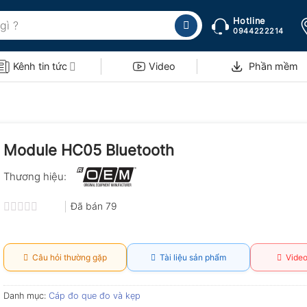
Hotline
0944222214
Kênh tin tức
Video
Phần mềm
Module HC05 Bluetooth
Thương hiệu:
Đã bán
79
Được
xếp
hạng
0.0
Câu hỏi thường gặp
Tài liệu sản phẩm
Video
5
sao
Danh mục:
Cáp đo que đo và kẹp