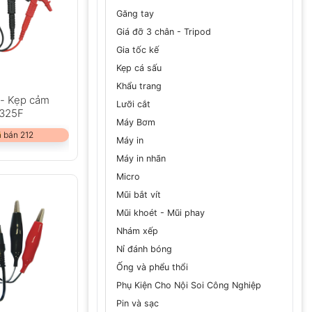
Găng tay
Giá đỡ 3 chân - Tripod
Gia tốc kế
Kẹp cá sấu
Khẩu trang
F- Kẹp cảm
Lưỡi cắt
8325F
Máy Bơm
 bán 212
Máy in
Máy in nhãn
Micro
Mũi bắt vít
Mũi khoét - Mũi phay
Nhám xếp
Nỉ đánh bóng
Ống và phểu thổi
Phụ Kiện Cho Nội Soi Công Nghiệp
Pin và sạc