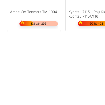
Ampe kìm Tenmars TM-1004
Kyoritsu 7115 – Phụ K
Kyoritsu 7115/7116
Đã bán 295
Đã bán 281