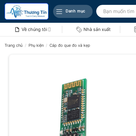
Bỏ
Tìm
qua
Danh mục
kiếm:
nội
dung
Về chúng tôi
Nhà sản xuất
Trang chủ
/
Phụ kiện
/
Cáp đo que đo và kẹp