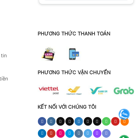
PHƯƠNG THỨC THANH TOÁN
tin
PHƯƠNG THỨC VẬN CHUYỂN
tiền
KẾT NỐI VỚI CHÚNG TÔI