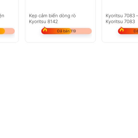
iện
Kẹp cảm biến dòng rò
Kyoritsu 7083 
Kyoritsu 8142
Kyoritsu 7083
Đã bán 119
Đã