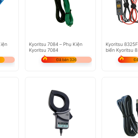
Kiện
Kyoritsu 7084 – Phụ Kiện
Kyoritsu 8325
Kyoritsu 7084
biến Kyoritsu 
Đã bán 326
Đã