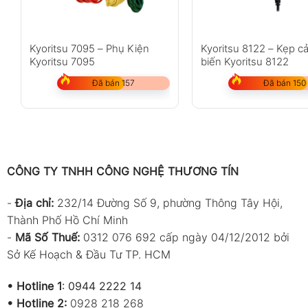
Kyoritsu 7095 – Phụ Kiện
Kyoritsu 8122 – Kẹp c
Kyoritsu 7095
biến Kyoritsu 8122
Đã bán 157
Đã bán 150
CÔNG TY TNHH CÔNG NGHỆ THƯƠNG TÍN
-
Địa chỉ:
232/14 Đường Số 9, phường Thông Tây Hội,
Thành Phố Hồ Chí Minh
-
Mã Số Thuế:
0312 076 692 cấp ngày 04/12/2012 bởi
Sở Kế Hoạch & Đầu Tư TP. HCM
•
Hotline 1
:
0944 2222 14
•
Hotline 2:
0928 218 268