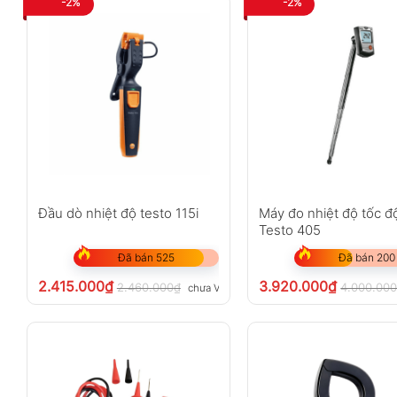
-2%
-2%
Đầu dò nhiệt độ testo 115i
Máy đo nhiệt độ tốc đ
Testo 405
Đã bán 525
Đã bán 200
2.415.000
₫
3.920.000
₫
2.460.000
₫
4.000.00
chưa VAT 8%