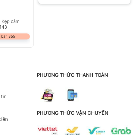
– Kẹp cảm
8143
 bán 355
PHƯƠNG THỨC THANH TOÁN
tin
PHƯƠNG THỨC VẬN CHUYỂN
tiền