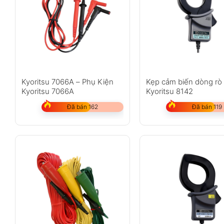
Kyoritsu 7066A – Phụ Kiện
Kẹp cảm biến dòng rò
Kyoritsu 7066A
Kyoritsu 8142
Đã bán 162
Đã bán 119