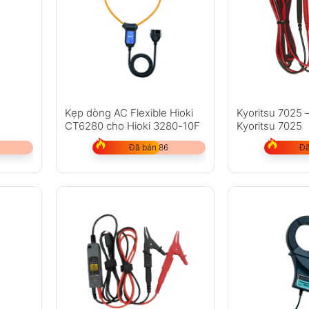
Kẹp dòng AC Flexible Hioki
Kyoritsu 7025 
CT6280 cho Hioki 3280-10F
Kyoritsu 7025
Đã bán 86
Đã