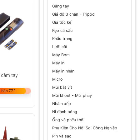
Găng tay
Giá đỡ 3 chân - Tripod
Gia tốc kế
Kẹp cá sấu
Khẩu trang
Lưỡi cắt
Máy Bơm
Máy in
Máy in nhãn
 cầm tay
Micro
Mũi bắt vít
 bán 772
Mũi khoét - Mũi phay
Nhám xếp
Nỉ đánh bóng
Ống và phểu thổi
Phụ Kiện Cho Nội Soi Công Nghiệp
Pin và sạc