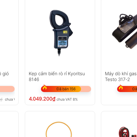
ộ gió
Kẹp cảm biến rò rỉ Kyoritsu
Máy dò khí gas
8146
Testo 317-2
Đã bán 156
Đã
4.049.200
₫
0
₫
chưa VAT 8%
chưa VAT 8%