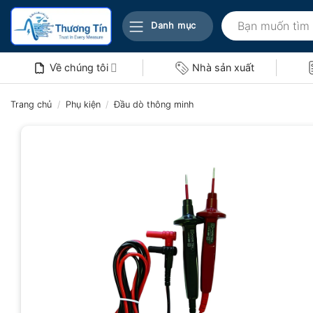
Bỏ
Tìm
qua
Danh mục
kiếm:
nội
dung
Về chúng tôi
Nhà sản xuất
Trang chủ
/
Phụ kiện
/
Đầu dò thông minh