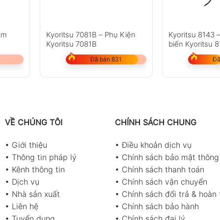
ảm
Kyoritsu 7081B – Phụ Kiện
Kyoritsu 8143 
Kyoritsu 7081B
biến Kyoritsu 
Đã bán 831
Đã
VỀ CHÚNG TÔI
CHÍNH SÁCH CHUNG
•
Giới thiệu
•
Điều khoản dịch vụ
•
Thông tin pháp lý
•
Chính sách bảo mật thông 
•
Kênh thông tin
•
Chính sách thanh toán
•
Dịch vụ
•
Chính sách vận chuyển
•
Nhà sản xuất
•
Chính sách đổi trả & hoàn 
•
Liên hệ
•
Chính sách bảo hành
•
Tuyển dụng
•
Chính sách đại lý