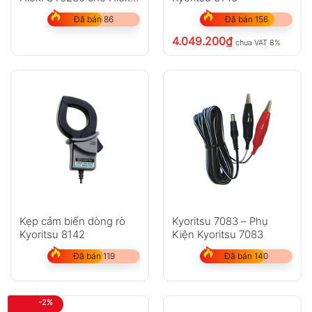
3280-10F
Đã bán 86
Đã bán 156
4.049.200
₫
chưa VAT 8%
Kẹp cảm biến dòng rò
Kyoritsu 7083 – Phụ
Kyoritsu 8142
Kiện Kyoritsu 7083
Đã bán 119
Đã bán 140
-2%