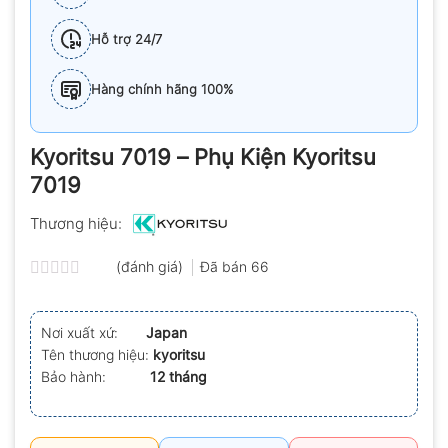
Hỗ trợ 24/7
Hàng chính hãng 100%
Kyoritsu 7019 – Phụ Kiện Kyoritsu
7019
Thương hiệu:
(đánh giá)
Đã bán
66
Được
xếp
hạng
Nơi xuất xứ:
Japan
0.0
Tên thương hiệu:
kyoritsu
5
sao
Bảo hành:
12 tháng