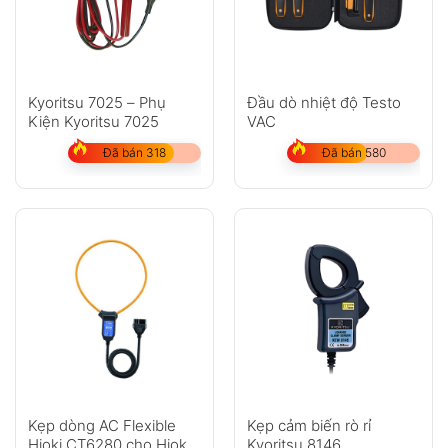
Kyoritsu 7025 – Phụ
Đầu dò nhiệt độ Testo
Kiện Kyoritsu 7025
VAC
Đã bán 318
Đã bán 580
Kẹp dòng AC Flexible
Kẹp cảm biến rò rỉ
Hioki CT6280 cho Hioki
Kyoritsu 8146