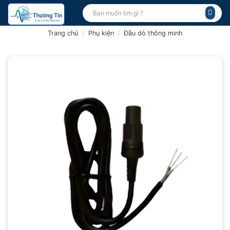
Bỏ
Tìm
kiếm:
qua
nội
Trang chủ
/
Phụ kiện
/
Đầu dò thông minh
dung