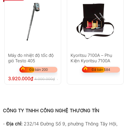
Máy đo nhiệt độ tốc độ
Kyoritsu 7100A – Phụ
gió Testo 405
Kiện Kyoritsu 7100A
Đã bán 200
Đã bán 584
3.920.000
₫
4.000.000
₫
chưa VAT 8%
CÔNG TY TNHH CÔNG NGHỆ THƯƠNG TÍN
-
Địa chỉ:
232/14 Đường Số 9, phường Thông Tây Hội,