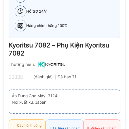
Hỗ trợ 24/7
Hàng chính hãng 100%
Kyoritsu 7082 – Phụ Kiện Kyoritsu
7082
Thương hiệu:
(đánh giá)
Đã bán
71
Được
xếp
hạng
Áp Dụng Cho Máy: 3124
0.0
Nơi xuất xứ: Japan
5
sao
Câu hỏi thường
Tài liệu sản phẩm
Video sản phẩm