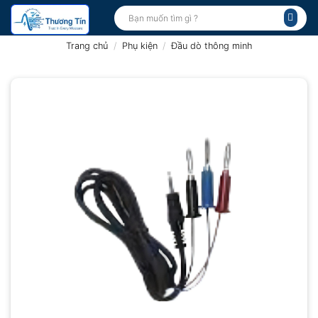
Bỏ
Tìm
kiếm:
qua
nội
Trang chủ
/
Phụ kiện
/
Đầu dò thông minh
dung