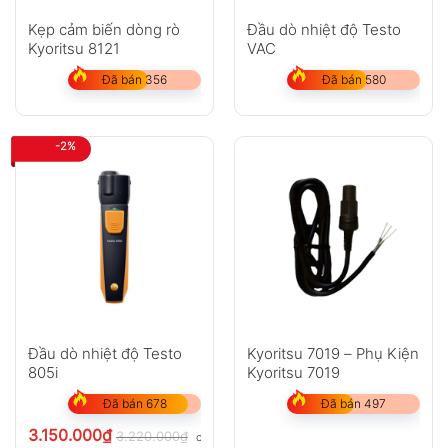
Kẹp cảm biến dòng rò
Đầu dò nhiệt độ Testo
Kyoritsu 8121
VAC
Đã bán 356
Đã bán 580
-2%
Đầu dò nhiệt độ Testo
Kyoritsu 7019 – Phụ Kiện
805i
Kyoritsu 7019
Đã bán 678
Đã bán 497
3.150.000
₫
3.220.000
₫
chưa VAT 8%