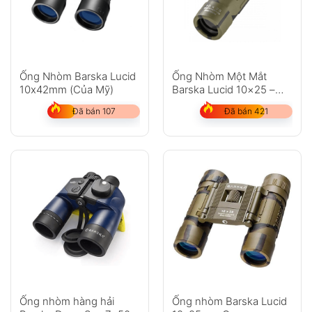
Anh
Chị
Ống Nhòm Barska Lucid
Ống Nhòm Một Mắt
10x42mm (Của Mỹ)
Barska Lucid 10×25 –
Hãng Barska Mỹ
Đã bán 107
Đã bán 421
GỬI
Không có bình luận nào
Ống nhòm hàng hải
Ống nhòm Barska Lucid