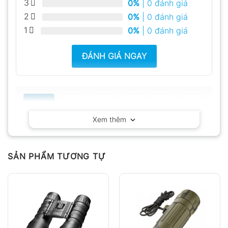
3
0%
| 0 đánh giá
2
0%
| 0 đánh giá
1
0%
| 0 đánh giá
ĐÁNH GIÁ NGAY
Tất cả
5
4
3
2
1
Xem thêm
Có video
Có ảnh
Chưa có đánh giá nào.
SẢN PHẨM TƯƠNG TỰ
Hỏi đáp