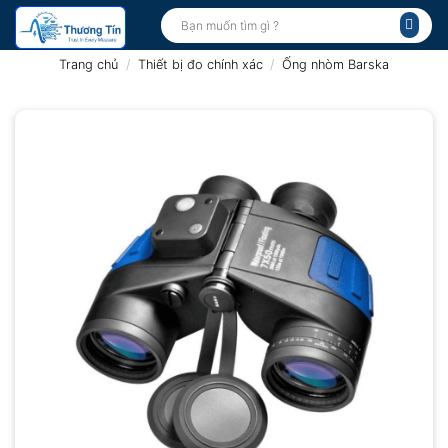
Bỏ
Tìm
kiếm:
qua
nội
Trang chủ
/
Thiết bị đo chính xác
/
Ống nhòm Barska
dung