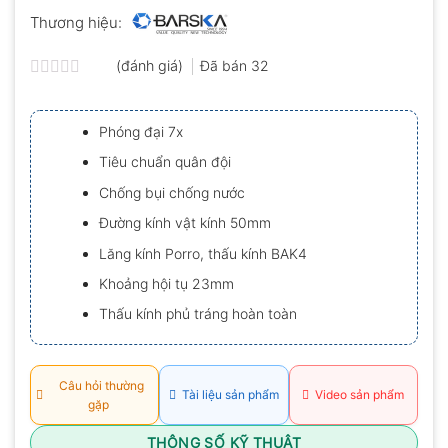
Thương hiệu:
(đánh giá)
Đã bán
32
Được
xếp
hạng
Phóng đại 7x
0.0
5
Tiêu chuẩn quân đội
sao
Chống bụi chống nước
Đường kính vật kính 50mm
Lăng kính Porro, thấu kính BAK4
Khoảng hội tụ 23mm
Thấu kính phủ tráng hoàn toàn
Câu hỏi thường
Tài liệu sản phẩm
Video sản phẩm
gặp
THÔNG SỐ KỸ THUẬT