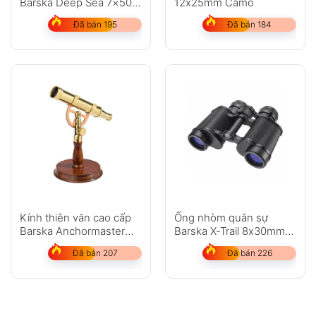
Barska Deep Sea 7×50
12x25mm Camo
WRC
Đã bán 195
Đã bán 184
Kính thiên văn cao cấp
Ống nhòm quân sự
Barska Anchormaster
Barska X-Trail 8x30mm
6x30mm
(vỏ kim loại )
Đã bán 207
Đã bán 226