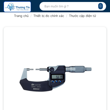
Bỏ
Tìm
kiếm:
qua
nội
Trang chủ
/
Thiết bị đo chính xác
/
Thước cặp điện tử
dung