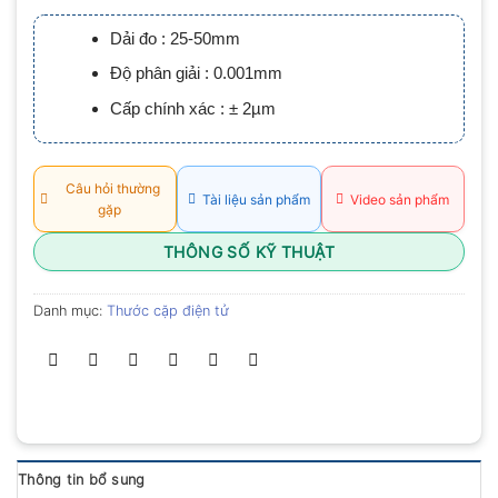
xếp
hạng
Dải đo : 25-50mm
0.0
5
Độ phân giải : 0.001mm
sao
Cấp chính xác : ± 2µm
Câu hỏi thường
Tài liệu sản phẩm
Video sản phẩm
gặp
THÔNG SỐ KỸ THUẬT
Danh mục:
Thước cặp điện tử
Thông tin bổ sung