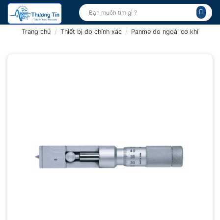
Bỏ
Tìm
kiếm:
qua
nội
Trang chủ
/
Thiết bị đo chính xác
/
Panme đo ngoài cơ khí
dung