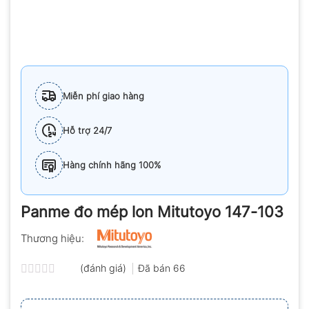
Miễn phí giao hàng
Hỗ trợ 24/7
Hàng chính hãng 100%
Panme đo mép lon Mitutoyo 147-103
Thương hiệu:
(đánh giá)
Đã bán
66
Được
xếp
hạng