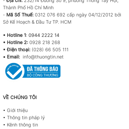
-
Địa chỉ:
232/14 Đường Số 9, phường Thông Tây Hội,
Thành Phố Hồ Chí Minh
-
Mã Số Thuế:
0312 076 692 cấp ngày 04/12/2012 bởi
Sở Kế Hoạch & Đầu Tư TP. HCM
•
Hotline 1
:
0944 2222 14
•
Hotline 2:
0928 218 268
• Điện thoại:
(028) 66 505 111
•
Email:
info@thuongtin.net
VỀ CHÚNG TÔI
•
Giới thiệu
•
Thông tin pháp lý
•
Kênh thông tin