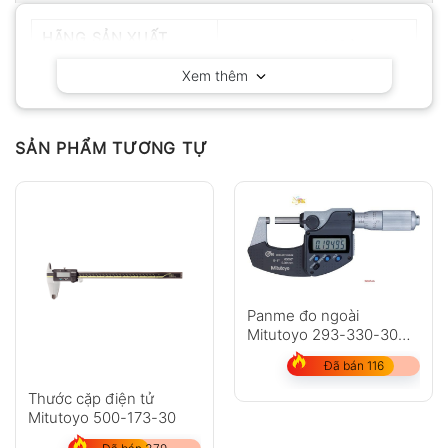
HÃNG SẢN XUẤT
Mitutoyo – Nhật Bản
Xem thêm
SẢN PHẨM TƯƠNG TỰ
Panme đo ngoài
Mitutoyo 293-330-30
dải đo 0-25mm
Đã bán 116
Thước cặp điện tử
Mitutoyo 500-173-30