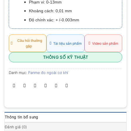
Phạm vi: 0-13mm
0.0
5
Khoảng cách: 0,01 mm
sao
Độ chính xác: + /-0.003mm
Câu hỏi thường
Tài liệu sản phẩm
Video sản phẩm
gặp
THÔNG SỐ KỸ THUẬT
Danh mục:
Panme đo ngoài cơ khí
Thông tin bổ sung
Đánh giá (0)