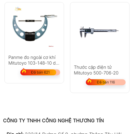
Panme đo ngoài cơ khí
Mitutoyo 103-148-10 dải
Thước cặp điện tử
đo: 275-300mm
Mitutoyo 500-706-20
Đã bán 621
Đã bán 116
CÔNG TY TNHH CÔNG NGHỆ THƯƠNG TÍN